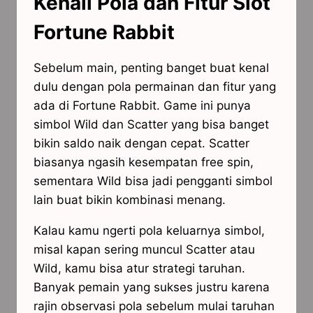
Kenali Pola dan Fitur Slot
Fortune Rabbit
Sebelum main, penting banget buat kenal
dulu dengan pola permainan dan fitur yang
ada di Fortune Rabbit. Game ini punya
simbol Wild dan Scatter yang bisa banget
bikin saldo naik dengan cepat. Scatter
biasanya ngasih kesempatan free spin,
sementara Wild bisa jadi pengganti simbol
lain buat bikin kombinasi menang.
Kalau kamu ngerti pola keluarnya simbol,
misal kapan sering muncul Scatter atau
Wild, kamu bisa atur strategi taruhan.
Banyak pemain yang sukses justru karena
rajin observasi pola sebelum mulai taruhan