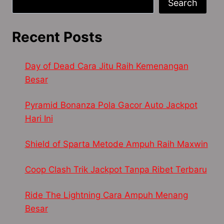
Search
Recent Posts
Day of Dead Cara Jitu Raih Kemenangan
Besar
Pyramid Bonanza Pola Gacor Auto Jackpot
Hari Ini
Shield of Sparta Metode Ampuh Raih Maxwin
Coop Clash Trik Jackpot Tanpa Ribet Terbaru
Ride The Lightning Cara Ampuh Menang
Besar