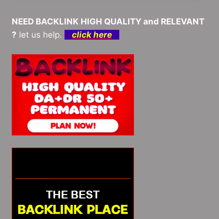
NEED BACKLINK HIGH QUALITY and RELEVANT
?
let us help.
click here