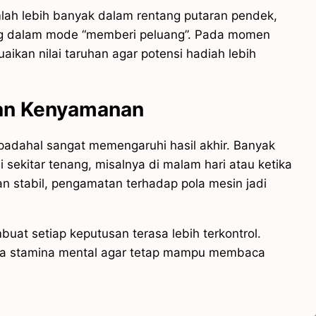
mlah lebih banyak dalam rentang putaran pendek,
ang dalam mode “memberi peluang”. Pada momen
aikan nilai taruhan agar potensi hadiah lebih
an Kenyamanan
padahal sangat memengaruhi hasil akhir. Banyak
 sekitar tenang, misalnya di malam hari atau ketika
an stabil, pengamatan terhadap pola mesin jadi
at setiap keputusan terasa lebih terkontrol.
jaga stamina mental agar tetap mampu membaca