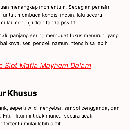
puan menangkap momentum. Sebagian pemain
l untuk membaca kondisi mesin, lalu secara
 mulai menunjukkan tanda positif.
 terlalu panjang sering membuat fokus menurun, yang
aliknya, sesi pendek namun intens bisa lebih
e Slot Mafia Mayhem Dalam
ur Khusus
rik, seperti wild menyebar, simbol pengganda, dan
Fitur-fitur ini tidak muncul secara acak
tertentu mulai lebih aktif.