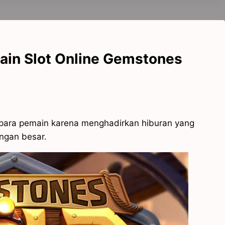
in Slot Online Gemstones
 para pemain karena menghadirkan hiburan yang
ngan besar.