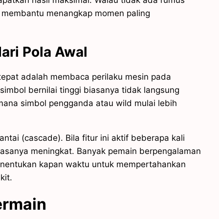
bisa membantu menangkap momen paling
ari Pola Awal
epat adalah membaca perilaku mesin pada
 simbol bernilai tinggi biasanya tidak langsung
ana simbol pengganda atau wild mulai lebih
antai (cascade). Bila fitur ini aktif beberapa kali
 biasanya meningkat. Banyak pemain berpengalaman
menentukan kapan waktu untuk mempertahankan
kit.
ermain