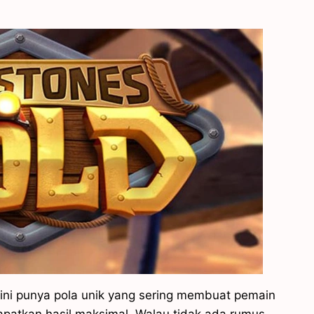
 ini punya pola unik yang sering membuat pemain
patkan hasil maksimal. Walau tidak ada rumus