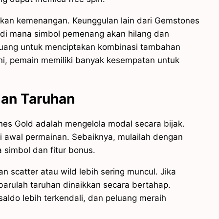
dakan kemenangan. Keunggulan lain dari Gemstones
 di mana simbol pemenang akan hilang dan
eluang untuk menciptakan kombinasi tambahan
ni, pemain memiliki banyak kesempatan untuk
dan Taruhan
s Gold adalah mengelola modal secara bijak.
 awal permainan. Sebaiknya, mulailah dengan
 simbol dan fitur bonus.
 scatter atau wild lebih sering muncul. Jika
 barulah taruhan dinaikkan secara bertahap.
aldo lebih terkendali, dan peluang meraih