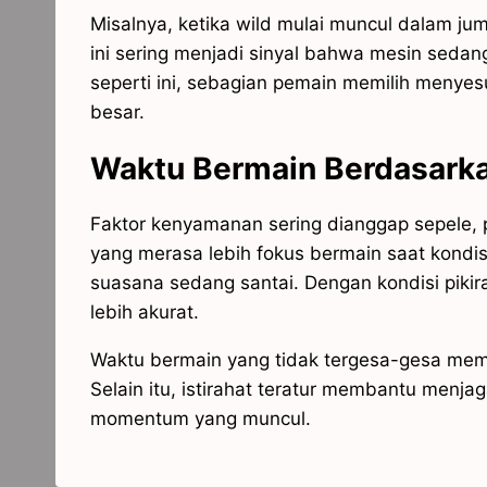
Misalnya, ketika wild mulai muncul dalam ju
ini sering menjadi sinyal bahwa mesin sed
seperti ini, sebagian pemain memilih menyesu
besar.
Waktu Bermain Berdasark
Faktor kenyamanan sering dianggap sepele, 
yang merasa lebih fokus bermain saat kondisi
suasana sedang santai. Dengan kondisi pikir
lebih akurat.
Waktu bermain yang tidak tergesa-gesa membu
Selain itu, istirahat teratur membantu men
momentum yang muncul.