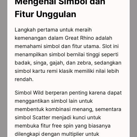
Mengenal Simbol dan
Fitur Unggulan
Langkah pertama untuk meraih
kemenangan dalam Great Rhino adalah
memahami simbol dan fitur utama. Slot ini
menampilkan simbol bernilai tinggi seperti
badak, singa, gajah, dan zebra, sedangkan
simbol kartu remi klasik memiliki nilai lebih
rendah.
Simbol Wild berperan penting karena dapat
menggantikan simbol lain untuk
membentuk kombinasi menang, sementara
simbol Scatter menjadi kunci untuk
membuka fitur free spin yang biasanya
dilengkapi dengan multiplier untuk