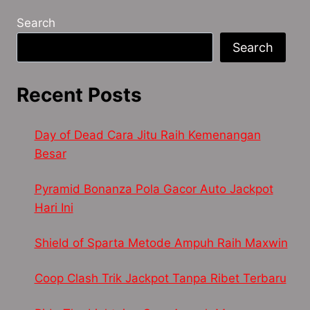
Search
Search
Recent Posts
Day of Dead Cara Jitu Raih Kemenangan
Besar
Pyramid Bonanza Pola Gacor Auto Jackpot
Hari Ini
Shield of Sparta Metode Ampuh Raih Maxwin
Coop Clash Trik Jackpot Tanpa Ribet Terbaru