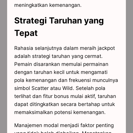
meningkatkan kemenangan.
Strategi Taruhan yang
Tepat
Rahasia selanjutnya dalam meraih jackpot
adalah strategi taruhan yang cermat.
Pemain disarankan memulai permainan
dengan taruhan kecil untuk mengamati
pola kemenangan dan frekuensi munculnya
simbol Scatter atau Wild. Setelah pola
terlihat dan fitur bonus mulai aktif, taruhan
dapat ditingkatkan secara bertahap untuk
memaksimalkan potensi kemenangan.
Manajemen modal menjadi faktor penting