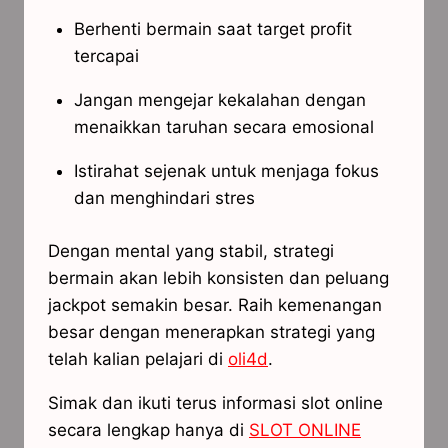
Berhenti bermain saat target profit
tercapai
Jangan mengejar kekalahan dengan
menaikkan taruhan secara emosional
Istirahat sejenak untuk menjaga fokus
dan menghindari stres
Dengan mental yang stabil, strategi
bermain akan lebih konsisten dan peluang
jackpot semakin besar. Raih kemenangan
besar dengan menerapkan strategi yang
telah kalian pelajari di
oli4d
.
Simak dan ikuti terus informasi slot online
secara lengkap hanya di
SLOT ONLINE