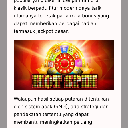
populer yang dikenal dengan tampilan
klasik berpadu fitur modern daya tarik
utamanya terletak pada roda bonus yang
dapat memberikan berbagai hadiah,
termasuk jackpot besar.
Walaupun hasil setiap putaran ditentukan
oleh sistem acak (RNG), ada strategi dan
pendekatan tertentu yang dapat
membantu meningkatkan peluang