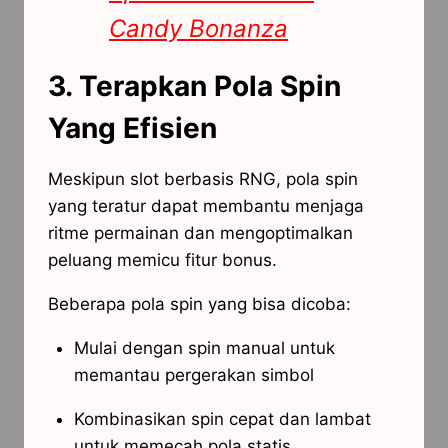
Candy Bonanza
3. Terapkan Pola Spin
Yang Efisien
Meskipun slot berbasis RNG, pola spin
yang teratur dapat membantu menjaga
ritme permainan dan mengoptimalkan
peluang memicu fitur bonus.
Beberapa pola spin yang bisa dicoba:
Mulai dengan spin manual untuk
memantau pergerakan simbol
Kombinasikan spin cepat dan lambat
untuk memecah pola statis