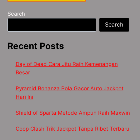
Search
Search
Recent Posts
Day of Dead Cara Jitu Raih Kemenangan
Besar
Pyramid Bonanza Pola Gacor Auto Jackpot
Hari Ini
Shield of Sparta Metode Ampuh Raih Maxwin
Coop Clash Trik Jackpot Tanpa Ribet Terbaru