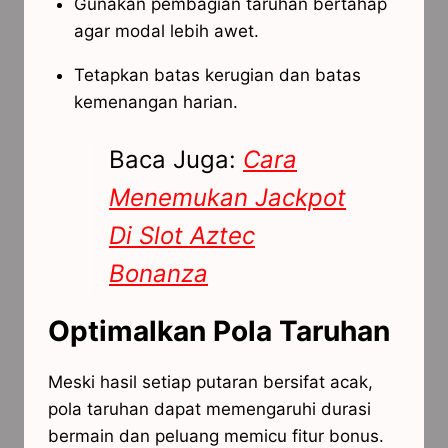
Gunakan pembagian taruhan bertahap
agar modal lebih awet.
Tetapkan batas kerugian dan batas
kemenangan harian.
Baca Juga:
Cara
Menemukan Jackpot
Di Slot Aztec
Bonanza
Optimalkan Pola Taruhan
Meski hasil setiap putaran bersifat acak,
pola taruhan dapat memengaruhi durasi
bermain dan peluang memicu fitur bonus.