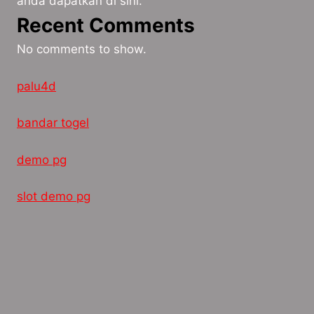
anda dapatkan di sini.
Recent Comments
No comments to show.
palu4d
bandar togel
demo pg
slot demo pg