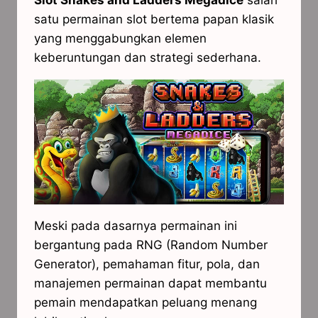
Slot Snakes and Ladders Megadice
salah
satu permainan slot bertema papan klasik
yang menggabungkan elemen
keberuntungan dan strategi sederhana.
Meski pada dasarnya permainan ini
bergantung pada RNG (Random Number
Generator), pemahaman fitur, pola, dan
manajemen permainan dapat membantu
pemain mendapatkan peluang menang