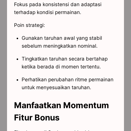
Fokus pada konsistensi dan adaptasi
terhadap kondisi permainan.
Poin strategi:
Gunakan taruhan awal yang stabil
sebelum meningkatkan nominal.
Tingkatkan taruhan secara bertahap
ketika berada di momen tertentu.
Perhatikan perubahan ritme permainan
untuk menyesuaikan taruhan.
Manfaatkan Momentum
Fitur Bonus