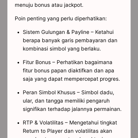
menuju bonus atau jackpot.
Poin penting yang perlu diperhatikan:
Sistem Gulungan & Payline – Ketahui
berapa banyak garis pembayaran dan
kombinasi simbol yang berlaku.
Fitur Bonus – Perhatikan bagaimana
fitur bonus papan diaktifkan dan apa
saja yang dapat mempercepat progres.
Peran Simbol Khusus – Simbol dadu,
ular, dan tangga memiliki pengaruh
signifikan terhadap jalannya permainan.
RTP & Volatilitas – Mengetahui tingkat
Return to Player dan volatilitas akan