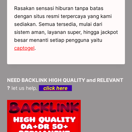
Rasakan sensasi hiburan tanpa batas
dengan situs resmi terpercaya yang kami
sediakan. Semua tersedia, mulai dari
sistem aman, layanan super, hingga jackpot
besar menanti setiap pengguna yaitu
captogel
.
NEED BACKLINK HIGH QUALITY and RELEVANT
?
let us help.
click here