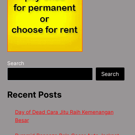
Search
Search
Recent Posts
Day of Dead Cara Jitu Raih Kemenangan
Besar