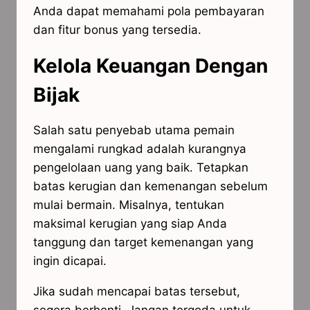
Anda dapat memahami pola pembayaran
dan fitur bonus yang tersedia.
Kelola Keuangan Dengan
Bijak
Salah satu penyebab utama pemain
mengalami rungkad adalah kurangnya
pengelolaan uang yang baik. Tetapkan
batas kerugian dan kemenangan sebelum
mulai bermain. Misalnya, tentukan
maksimal kerugian yang siap Anda
tanggung dan target kemenangan yang
ingin dicapai.
Jika sudah mencapai batas tersebut,