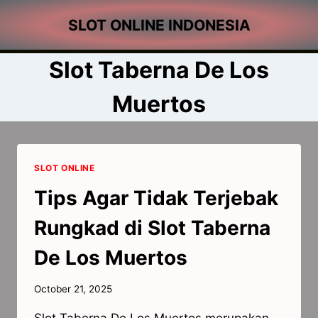
Skip
SLOT ONLINE INDONESIA
to
content
Slot Taberna De Los
Muertos
SLOT ONLINE
Tips Agar Tidak Terjebak
Rungkad di Slot Taberna
De Los Muertos
October 21, 2025