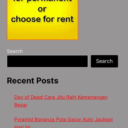
Search
Search
Recent Posts
Day of Dead Cara Jitu Raih Kemenangan
Besar
Pyramid Bonanza Pola Gacor Auto Jackpot
Hari Ini