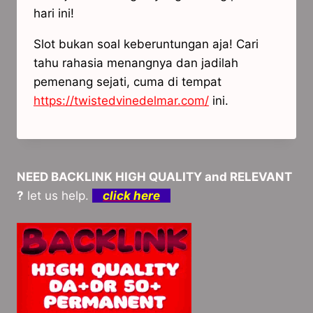
hari ini!
Slot bukan soal keberuntungan aja! Cari
tahu rahasia menangnya dan jadilah
pemenang sejati, cuma di tempat
https://twistedvinedelmar.com/
ini.
NEED BACKLINK HIGH QUALITY and RELEVANT
?
let us help.
click here