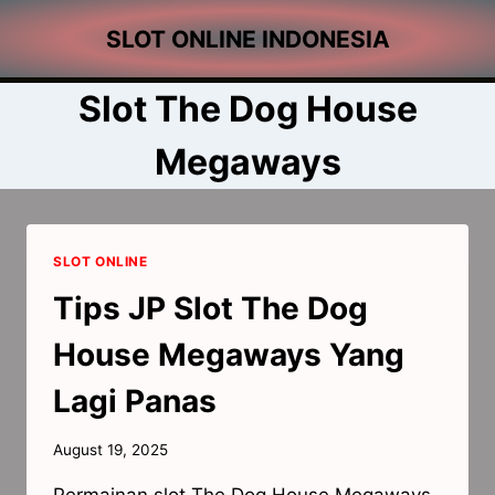
Skip
SLOT ONLINE INDONESIA
to
content
Slot The Dog House
Megaways
SLOT ONLINE
Tips JP Slot The Dog
House Megaways Yang
Lagi Panas
August 19, 2025