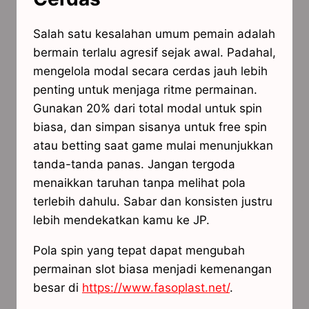
Salah satu kesalahan umum pemain adalah
bermain terlalu agresif sejak awal. Padahal,
mengelola modal secara cerdas jauh lebih
penting untuk menjaga ritme permainan.
Gunakan 20% dari total modal untuk spin
biasa, dan simpan sisanya untuk free spin
atau betting saat game mulai menunjukkan
tanda-tanda panas. Jangan tergoda
menaikkan taruhan tanpa melihat pola
terlebih dahulu. Sabar dan konsisten justru
lebih mendekatkan kamu ke JP.
Pola spin yang tepat dapat mengubah
permainan slot biasa menjadi kemenangan
besar di
https://www.fasoplast.net/
.