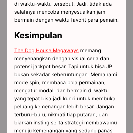
di waktu-waktu tersebut. Jadi, tidak ada
salahnya mencoba menyesuaikan jam
bermain dengan waktu favorit para pemain.
Kesimpulan
The Dog House Megaways
memang
menyenangkan dengan visual ceria dan
potensi jackpot besar. Tapi untuk bisa JP
bukan sekadar keberuntungan. Memahami
mode spin, membaca pola permainan,
mengatur modal, dan bermain di waktu
yang tepat bisa jadi kunci untuk membuka
peluang kemenangan lebih besar. Jangan
terburu-buru, nikmati tiap putaran, dan
biarkan insting serta strategi membawamu
menuju kemenangan yang sedang panas