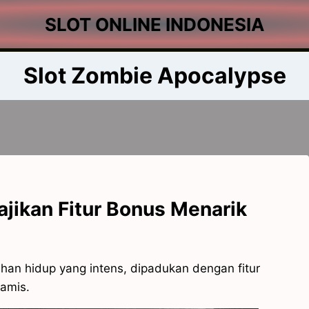
SLOT ONLINE INDONESIA
Slot Zombie Apocalypse
jikan Fitur Bonus Menarik
an hidup yang intens, dipadukan dengan fitur
namis.