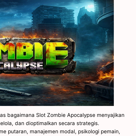
as bagaimana Slot Zombie Apocalypse menyajikan
kelola, dan dioptimalkan secara strategis.
tme putaran, manajemen modal, psikologi pemain,