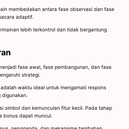
ain membedakan antara fase observasi dan fase
secara adaptif.
mainan lebih terkontrol dan tidak bergantung
ran
menjadi fase awal, fase pembangunan, dan fase
engaruhi strategi.
ni adalah waktu ideal untuk mengamati respons
 digunakan.
 simbol dan kemunculan fitur kecil. Pada tahap
a bonus dapat muncul.
 bonus, pengganda, dan mekanisme tambahan