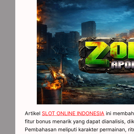
Artikel
SLOT ONLINE INDONESIA
ini membah
fitur bonus menarik yang dapat dianalisis, di
Pembahasan meliputi karakter permainan, ri