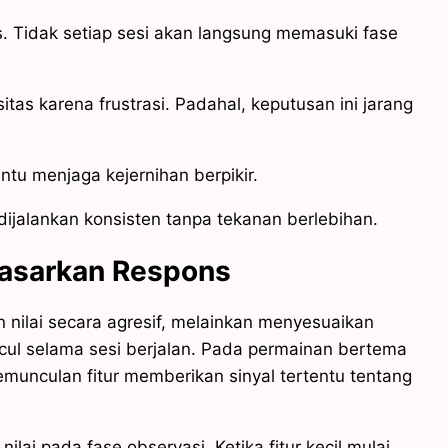
. Tidak setiap sesi akan langsung memasuki fase
as karena frustrasi. Padahal, keputusan ini jarang
ntu menjaga kejernihan berpikir.
dijalankan konsisten tanpa tekanan berlebihan.
dasarkan Respons
n nilai secara agresif, melainkan menyesuaikan
cul selama sesi berjalan. Pada permainan bertema
emunculan fitur memberikan sinyal tertentu tentang
lai pada fase observasi. Ketika fitur kecil mulai