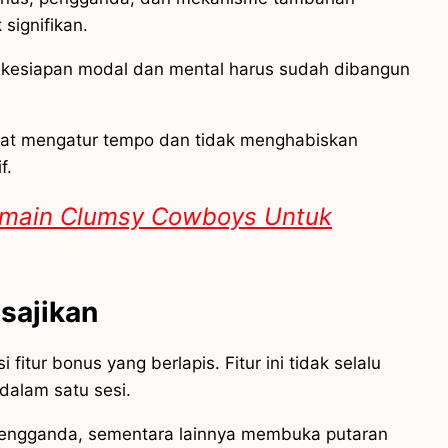
signifikan.
a kesiapan modal dan mental harus sudah dibangun
pat mengatur tempo dan tidak menghabiskan
f.
Bermain Clumsy Cowboys Untuk
sajikan
fitur bonus yang berlapis. Fitur ini tidak selalu
dalam satu sesi.
pengganda, sementara lainnya membuka putaran