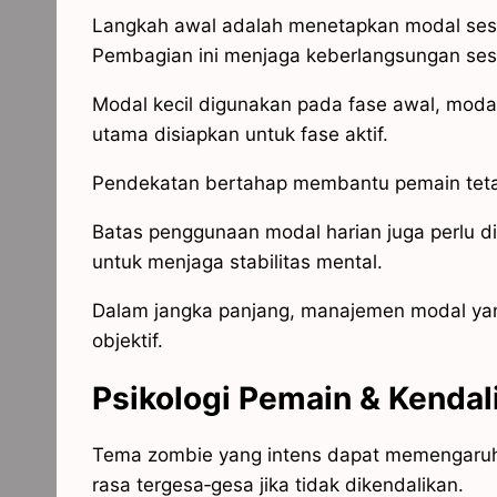
Langkah awal adalah menetapkan modal ses
Pembagian ini menjaga keberlangsungan ses
Modal kecil digunakan pada fase awal, mo
utama disiapkan untuk fase aktif.
Pendekatan bertahap membantu pemain tetap 
Batas penggunaan modal harian juga perlu dit
untuk menjaga stabilitas mental.
Dalam jangka panjang, manajemen modal yan
objektif.
Psikologi Pemain & Kendal
Tema zombie yang intens dapat memengaruhi
rasa tergesa‑gesa jika tidak dikendalikan.