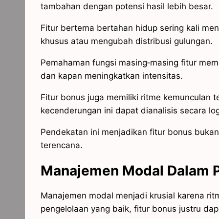
tambahan dengan potensi hasil lebih besar.
Fitur bertema bertahan hidup sering kali me
khusus atau mengubah distribusi gulungan.
Pemahaman fungsi masing‑masing fitur mem
dan kapan meningkatkan intensitas.
Fitur bonus juga memiliki ritme kemunculan 
kecenderungan ini dapat dianalisis secara log
Pendekatan ini menjadikan fitur bonus bukan 
terencana.
Manajemen Modal Dalam 
Manajemen modal menjadi krusial karena rit
pengelolaan yang baik, fitur bonus justru da