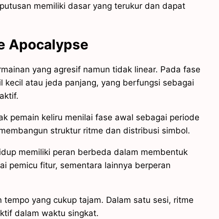
keputusan memiliki dasar yang terukur dan dapat
ie Apocalypse
rmainan yang agresif namun tidak linear. Pada fase
kecil atau jeda panjang, yang berfungsi sebagai
ktif.
ak pemain keliru menilai fase awal sebagai periode
 membangun struktur ritme dan distribusi simbol.
hidup memiliki peran berbeda dalam membentuk
i pemicu fitur, sementara lainnya berperan
 tempo yang cukup tajam. Dalam satu sesi, ritme
ktif dalam waktu singkat.