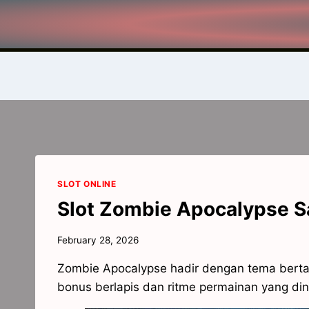
Skip
to
content
SLOT ONLINE
Slot Zombie Apocalypse Sa
February 28, 2026
Zombie Apocalypse hadir dengan tema bertah
bonus berlapis dan ritme permainan yang di