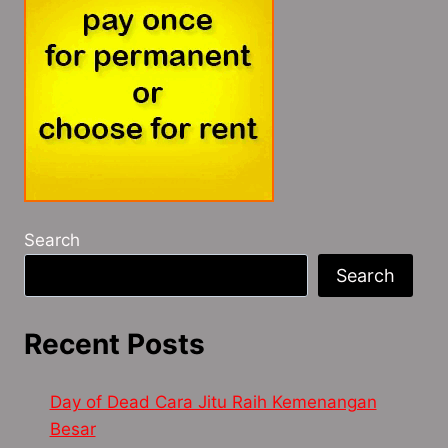
Search
Search
Recent Posts
Day of Dead Cara Jitu Raih Kemenangan
Besar