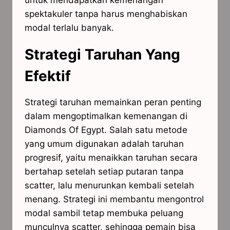
untuk mendapatkan kemenangan
spektakuler tanpa harus menghabiskan
modal terlalu banyak.
Strategi Taruhan Yang
Efektif
Strategi taruhan memainkan peran penting
dalam mengoptimalkan kemenangan di
Diamonds Of Egypt. Salah satu metode
yang umum digunakan adalah taruhan
progresif, yaitu menaikkan taruhan secara
bertahap setelah setiap putaran tanpa
scatter, lalu menurunkan kembali setelah
menang. Strategi ini membantu mengontrol
modal sambil tetap membuka peluang
munculnya scatter, sehingga pemain bisa