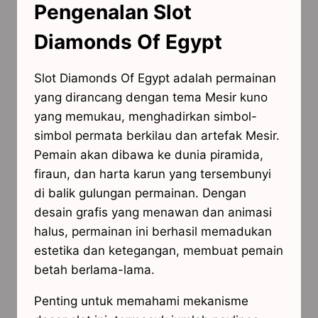
Pengenalan Slot
Diamonds Of Egypt
Slot Diamonds Of Egypt adalah permainan
yang dirancang dengan tema Mesir kuno
yang memukau, menghadirkan simbol-
simbol permata berkilau dan artefak Mesir.
Pemain akan dibawa ke dunia piramida,
firaun, dan harta karun yang tersembunyi
di balik gulungan permainan. Dengan
desain grafis yang menawan dan animasi
halus, permainan ini berhasil memadukan
estetika dan ketegangan, membuat pemain
betah berlama-lama.
Penting untuk memahami mekanisme