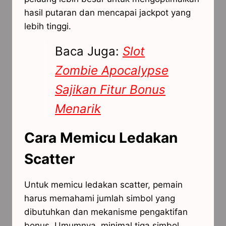
hasil putaran dan mencapai jackpot yang
lebih tinggi.
Baca Juga:
Slot
Zombie Apocalypse
Sajikan Fitur Bonus
Menarik
Cara Memicu Ledakan
Scatter
Untuk memicu ledakan scatter, pemain
harus memahami jumlah simbol yang
dibutuhkan dan mekanisme pengaktifan
bonus. Umumnya, minimal tiga simbol