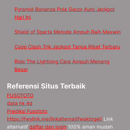
Pyramid Bonanza Pola Gacor Auto Jackpot
Hari Ini
Shield of Sparta Metode Ampuh Raih Maxwin
Coop Clash Trik Jackpot Tanpa Ribet Terbaru
Ride The Lightning Cara Ampuh Menang
Besar
Referensi Situs Terbaik
FUSOTOTO
data hk 4d
Prediksi Fusototo
https://heylink.me/linkalternatifwaktogel/
Link
alternatif
daftar dan login
100% aman mudah