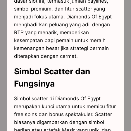
dasar slot ini, termasuk jumlah paylines,
simbol premium, dan fitur scatter yang
menjadi fokus utama. Diamonds Of Egypt
menghadirkan peluang yang adil dengan
RTP yang menarik, memberikan
kesempatan bagi pemain untuk meraih
kemenangan besar jika strategi bermain
diterapkan dengan cermat.
Simbol Scatter dan
Fungsinya
Simbol scatter di Diamonds Of Egypt
merupakan kunci utama untuk memicu fitur
free spins dan bonus spektakuler. Scatter
biasanya digambarkan dengan simbol
berlian atau artefak Mesir yang unik, dan