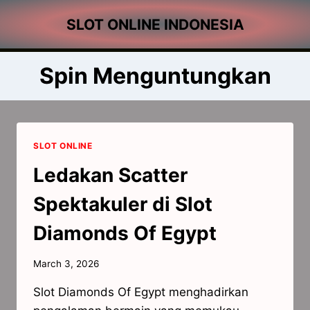
Skip
SLOT ONLINE INDONESIA
to
content
Spin Menguntungkan
SLOT ONLINE
Ledakan Scatter
Spektakuler di Slot
Diamonds Of Egypt
March 3, 2026
Slot Diamonds Of Egypt menghadirkan