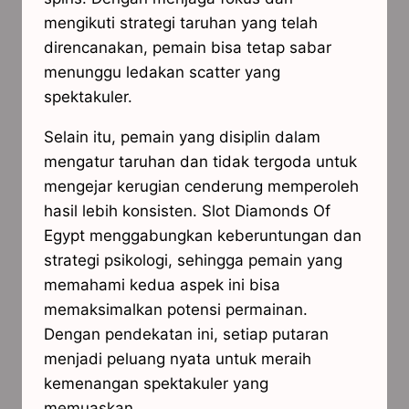
mengikuti strategi taruhan yang telah
direncanakan, pemain bisa tetap sabar
menunggu ledakan scatter yang
spektakuler.
Selain itu, pemain yang disiplin dalam
mengatur taruhan dan tidak tergoda untuk
mengejar kerugian cenderung memperoleh
hasil lebih konsisten. Slot Diamonds Of
Egypt menggabungkan keberuntungan dan
strategi psikologi, sehingga pemain yang
memahami kedua aspek ini bisa
memaksimalkan potensi permainan.
Dengan pendekatan ini, setiap putaran
menjadi peluang nyata untuk meraih
kemenangan spektakuler yang
memuaskan.