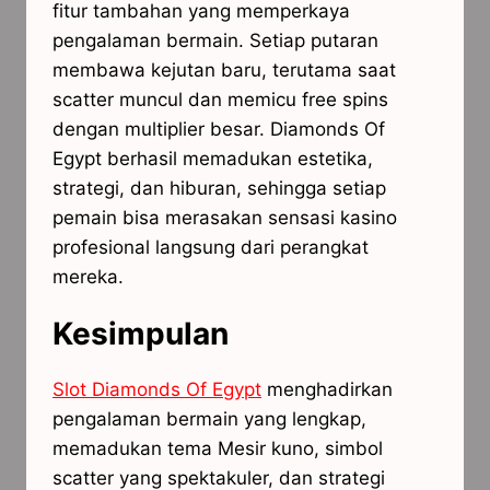
fitur tambahan yang memperkaya
pengalaman bermain. Setiap putaran
membawa kejutan baru, terutama saat
scatter muncul dan memicu free spins
dengan multiplier besar. Diamonds Of
Egypt berhasil memadukan estetika,
strategi, dan hiburan, sehingga setiap
pemain bisa merasakan sensasi kasino
profesional langsung dari perangkat
mereka.
Kesimpulan
Slot Diamonds Of Egypt
menghadirkan
pengalaman bermain yang lengkap,
memadukan tema Mesir kuno, simbol
scatter yang spektakuler, dan strategi