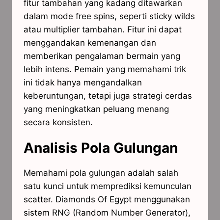
fitur tambahan yang kadang ditawarkan
dalam mode free spins, seperti sticky wilds
atau multiplier tambahan. Fitur ini dapat
menggandakan kemenangan dan
memberikan pengalaman bermain yang
lebih intens. Pemain yang memahami trik
ini tidak hanya mengandalkan
keberuntungan, tetapi juga strategi cerdas
yang meningkatkan peluang menang
secara konsisten.
Analisis Pola Gulungan
Memahami pola gulungan adalah salah
satu kunci untuk memprediksi kemunculan
scatter. Diamonds Of Egypt menggunakan
sistem RNG (Random Number Generator),