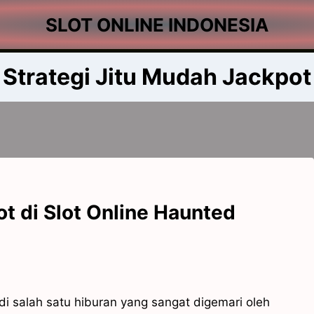
SLOT ONLINE INDONESIA
Strategi Jitu Mudah Jackpot
t di Slot Online Haunted
i salah satu hiburan yang sangat digemari oleh