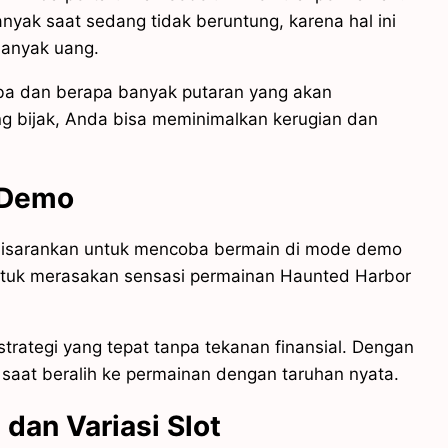
nyak saat sedang tidak beruntung, karena hal ini
banyak uang.
ba dan berapa banyak putaran yang akan
g bijak, Anda bisa meminimalkan kerugian dan
 Demo
 disarankan untuk mencoba bermain di mode demo
ntuk merasakan sensasi permainan Haunted Harbor
strategi yang tepat tanpa tekanan finansial. Dengan
 saat beralih ke permainan dengan taruhan nyata.
dan Variasi Slot