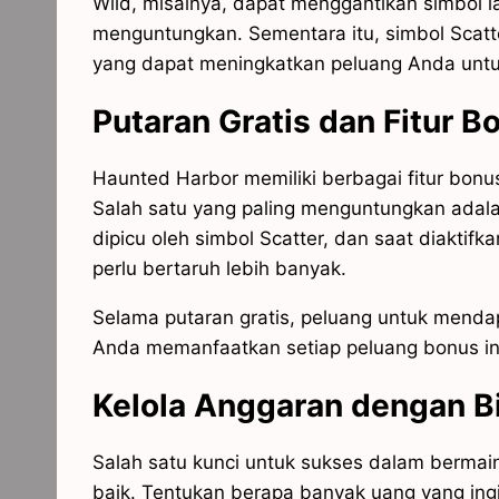
Wild, misalnya, dapat menggantikan simbol 
menguntungkan. Sementara itu, simbol Scatte
yang dapat meningkatkan peluang Anda unt
Putaran Gratis dan Fitur B
Haunted Harbor memiliki berbagai fitur bon
Salah satu yang paling menguntungkan adalah 
dipicu oleh simbol Scatter, dan saat diakti
perlu bertaruh lebih banyak.
Selama putaran gratis, peluang untuk menda
Anda memanfaatkan setiap peluang bonus i
Kelola Anggaran dengan B
Salah satu kunci untuk sukses dalam bermain
baik. Tentukan berapa banyak uang yang in