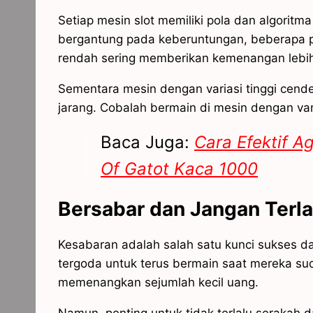
Setiap mesin slot memiliki pola dan algoritma
bergantung pada keberuntungan, beberapa 
rendah sering memberikan kemenangan lebih 
Sementara mesin dengan variasi tinggi cende
jarang. Cobalah bermain di mesin dengan va
Baca Juga:
Cara Efektif A
Of Gatot Kaca 1000
Bersabar dan Jangan Terla
Kesabaran adalah salah satu kunci sukses d
tergoda untuk terus bermain saat mereka su
memenangkan sejumlah kecil uang.
Namun, penting untuk tidak terlalu serakah 