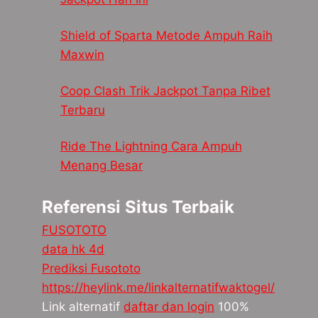
Shield of Sparta Metode Ampuh Raih
Maxwin
Coop Clash Trik Jackpot Tanpa Ribet
Terbaru
Ride The Lightning Cara Ampuh
Menang Besar
Referensi Situs Terbaik
FUSOTOTO
data hk 4d
Prediksi Fusototo
https://heylink.me/linkalternatifwaktogel/
Link alternatif
daftar dan login
100%