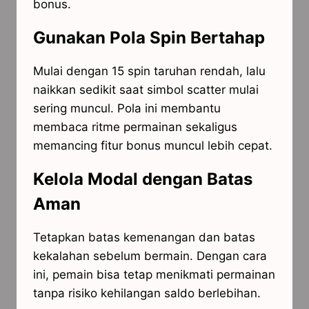
bonus.
Gunakan Pola Spin Bertahap
Mulai dengan 15 spin taruhan rendah, lalu
naikkan sedikit saat simbol scatter mulai
sering muncul. Pola ini membantu
membaca ritme permainan sekaligus
memancing fitur bonus muncul lebih cepat.
Kelola Modal dengan Batas
Aman
Tetapkan batas kemenangan dan batas
kekalahan sebelum bermain. Dengan cara
ini, pemain bisa tetap menikmati permainan
tanpa risiko kehilangan saldo berlebihan.