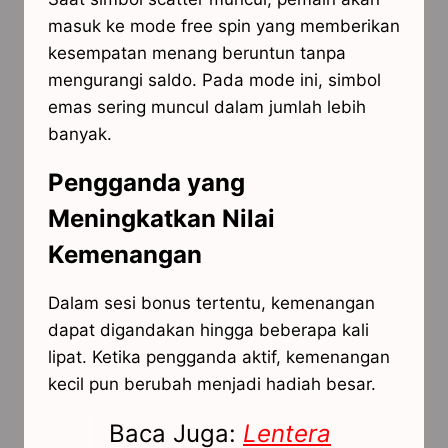
masuk ke mode free spin yang memberikan
kesempatan menang beruntun tanpa
mengurangi saldo. Pada mode ini, simbol
emas sering muncul dalam jumlah lebih
banyak.
Pengganda yang
Meningkatkan Nilai
Kemenangan
Dalam sesi bonus tertentu, kemenangan
dapat digandakan hingga beberapa kali
lipat. Ketika pengganda aktif, kemenangan
kecil pun berubah menjadi hadiah besar.
Baca Juga:
Lentera