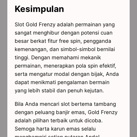
Kesimpulan
Slot Gold Frenzy adalah permainan yang
sangat menghibur dengan potensi cuan
besar berkat fitur free spin, pengganda
kemenangan, dan simbol-simbol bernilai
tinggi. Dengan memahami mekanik
permainan, menerapkan pola spin efektif,
serta mengatur modal dengan bijak, Anda
dapat menikmati pengalaman bermain
yang lebih stabil dan penuh kejutan.
Bila Anda mencari slot bertema tambang
dengan peluang banjir emas, Gold Frenzy
adalah pilihan terbaik untuk dicoba.
Semoga harta karun emas selalu