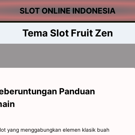
SLOT ONLINE INDONESIA
Tema Slot Fruit Zen
 Keberuntungan Panduan
main
slot yang menggabungkan elemen klasik buah