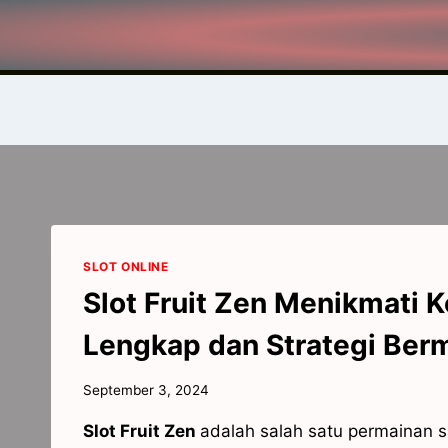
Skip
to
content
SLOT ONLINE
Slot Fruit Zen Menikmati
Lengkap dan Strategi Ber
September 3, 2024
Slot Fruit Zen
adalah salah satu permainan 