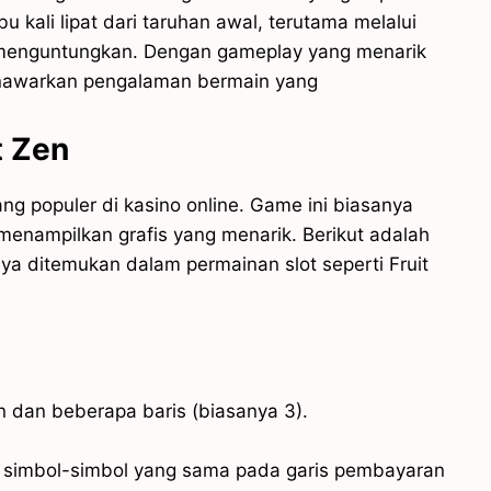
u kali lipat dari taruhan awal, terutama melalui
g menguntungkan. Dengan gameplay yang menarik
enawarkan pengalaman bermain yang
t Zen
ang populer di kasino online. Game ini biasanya
enampilkan grafis yang menarik. Berikut adalah
ya ditemukan dalam permainan slot seperti Fruit
n dan beberapa baris (biasanya 3).
imbol-simbol yang sama pada garis pembayaran