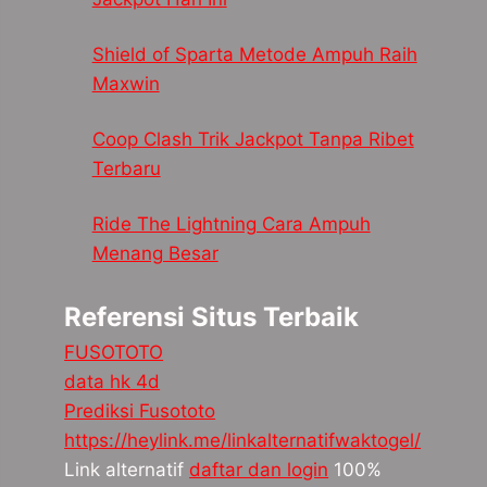
Shield of Sparta Metode Ampuh Raih
Maxwin
Coop Clash Trik Jackpot Tanpa Ribet
Terbaru
Ride The Lightning Cara Ampuh
Menang Besar
Referensi Situs Terbaik
FUSOTOTO
data hk 4d
Prediksi Fusototo
https://heylink.me/linkalternatifwaktogel/
Link alternatif
daftar dan login
100%