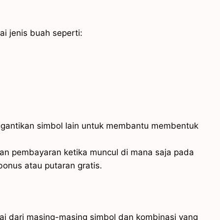
ai jenis buah seperti:
enggantikan simbol lain untuk membantu membentuk
kan pembayaran ketika muncul di mana saja pada
bonus atau putaran gratis.
ai dari masing-masing simbol dan kombinasi yang