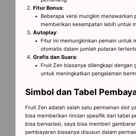
Fitur Bonus
:
Beberapa versi mungkin menawarkan p
memberikan kesempatan lebih untuk 
Autoplay
:
Fitur ini memungkinkan pemain untuk
otomatis dalam jumlah putaran tertent
Grafis dan Suara
:
Fruit Zen biasanya dilengkapi dengan 
untuk meningkatkan pengalaman berm
Simbol dan Tabel Pembayar
Fruit Zen adalah salah satu permainan slot y
bisa memberikan rincian spesifik dari tabel
bisa bervariasi, saya bisa memberi gambar
pembayaran biasanya disusun dalam permaina