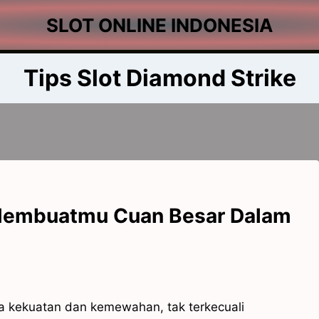
SLOT ONLINE INDONESIA
Tips Slot Diamond Strike
 Membuatmu Cuan Besar Dalam
ra kekuatan dan kemewahan, tak terkecuali