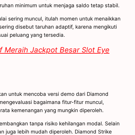
aruhan minimum untuk menjaga saldo tetap stabil.
mulai sering muncul, itulah momen untuk menaikkan
 sering disebut taruhan adaptif, karena mengikuti
uai peluang yang tersedia.
f Meraih Jackpot Besar Slot Eye
nkan untuk mencoba versi demo dari Diamond
engevaluasi bagaimana fitur-fitur muncul,
ta-rata kemenangan yang mungkin diperoleh.
dikembangkan tanpa risiko kehilangan modal. Selain
an juga lebih mudah diperoleh. Diamond Strike