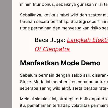
minim fitur bonus, sebaiknya gunakan nilai t
Sebaliknya, ketika simbol wild dan scatter 
taruhan secara bertahap. Strategi seperti ini
ritme permainan dan menyesuaikan risiko ses
Baca Juga:
Langkah Efekti
Of Cleopatra
Manfaatkan Mode Demo
Sebelum bermain dengan saldo asli, disara
Strike. Mode ini memberi kesempatan untuk m
seberapa sering wild aktif, serta berapa ra
Melalui simulasi ini, strategi terbaik dapat 
itu, pemahaman terhadap volatilitas permain