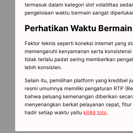
termasuk dalam kategori slot volatilitas sed
pengelolaan waktu bermain sangat diperluka
Perhatikan Waktu Bermain
Faktor teknis seperti koneksi internet yang s
memengaruhi kenyamanan serta konsistensi d
tidak terlalu padat sering memberikan peng
lebih konsisten.
Selain itu, pemilihan platform yang kredibel j
resmi umumnya memiliki pengaturan RTP (Ret
bahwa peluang kemenangan diberikan secara
menyenangkan berkat pelayanan cepat, fitu
hadir setiap waktu yaitu
kit4d toto
.