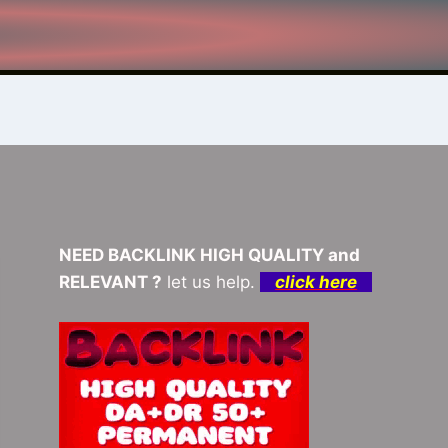
NEED BACKLINK HIGH QUALITY and
RELEVANT ?
let us help.
click here