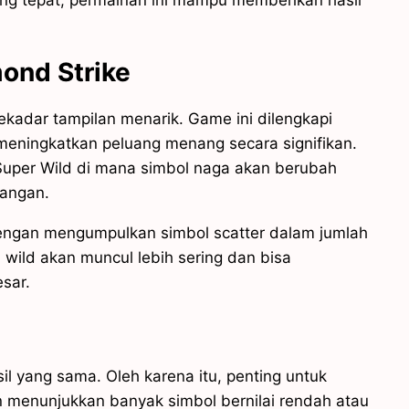
mond Strike
kadar tampilan menarik. Game ini dilengkapi
 meningkatkan peluang menang secara signifikan.
 Super Wild di mana simbol naga akan berubah
nangan.
n dengan mengumpulkan simbol scatter dalam jumlah
 wild akan muncul lebih sering dan bisa
sar.
l yang sama. Oleh karena itu, penting untuk
 menunjukkan banyak simbol bernilai rendah atau