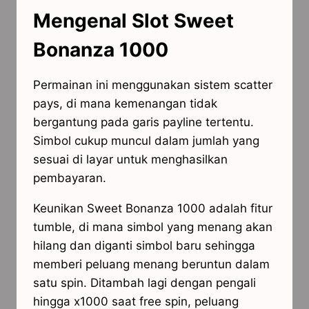
Mengenal Slot Sweet
Bonanza 1000
Permainan ini menggunakan sistem scatter
pays, di mana kemenangan tidak
bergantung pada garis payline tertentu.
Simbol cukup muncul dalam jumlah yang
sesuai di layar untuk menghasilkan
pembayaran.
Keunikan Sweet Bonanza 1000 adalah fitur
tumble, di mana simbol yang menang akan
hilang dan diganti simbol baru sehingga
memberi peluang menang beruntun dalam
satu spin. Ditambah lagi dengan pengali
hingga x1000 saat free spin, peluang