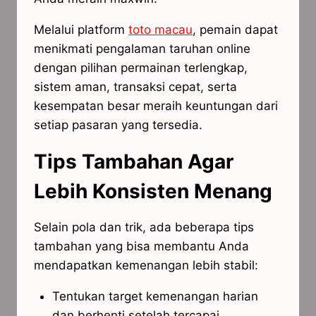
Melalui platform
toto macau
, pemain dapat
menikmati pengalaman taruhan online
dengan pilihan permainan terlengkap,
sistem aman, transaksi cepat, serta
kesempatan besar meraih keuntungan dari
setiap pasaran yang tersedia.
Tips Tambahan Agar
Lebih Konsisten Menang
Selain pola dan trik, ada beberapa tips
tambahan yang bisa membantu Anda
mendapatkan kemenangan lebih stabil:
Tentukan target kemenangan harian
dan berhenti setelah tercapai.