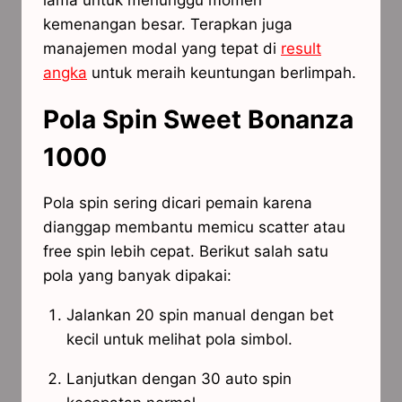
lama untuk menunggu momen
kemenangan besar. Terapkan juga
manajemen modal yang tepat di
result
angka
untuk meraih keuntungan berlimpah.
Pola Spin Sweet Bonanza
1000
Pola spin sering dicari pemain karena
dianggap membantu memicu scatter atau
free spin lebih cepat. Berikut salah satu
pola yang banyak dipakai:
Jalankan 20 spin manual dengan bet
kecil untuk melihat pola simbol.
Lanjutkan dengan 30 auto spin