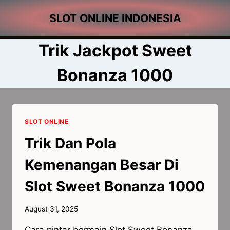
Skip
SLOT ONLINE INDONESIA
to
content
Trik Jackpot Sweet
Bonanza 1000
SLOT ONLINE
Trik Dan Pola
Kemenangan Besar Di
Slot Sweet Bonanza 1000
August 31, 2025