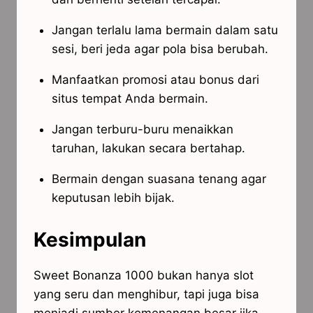
Jangan terlalu lama bermain dalam satu
sesi, beri jeda agar pola bisa berubah.
Manfaatkan promosi atau bonus dari
situs tempat Anda bermain.
Jangan terburu-buru menaikkan
taruhan, lakukan secara bertahap.
Bermain dengan suasana tenang agar
keputusan lebih bijak.
Kesimpulan
Sweet Bonanza 1000 bukan hanya slot
yang seru dan menghibur, tapi juga bisa