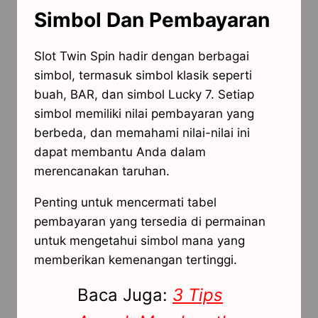
Simbol Dan Pembayaran
Slot Twin Spin hadir dengan berbagai
simbol, termasuk simbol klasik seperti
buah, BAR, dan simbol Lucky 7. Setiap
simbol memiliki nilai pembayaran yang
berbeda, dan memahami nilai-nilai ini
dapat membantu Anda dalam
merencanakan taruhan.
Penting untuk mencermati tabel
pembayaran yang tersedia di permainan
untuk mengetahui simbol mana yang
memberikan kemenangan tertinggi.
Baca Juga:
3 Tips