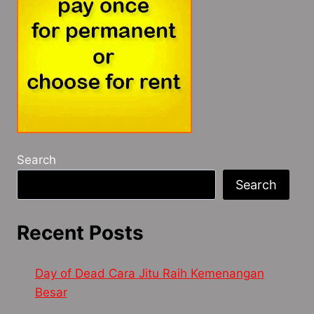
Search
Search
Recent Posts
Day of Dead Cara Jitu Raih Kemenangan
Besar