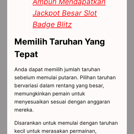
Ampuh Mendapatkan
Jackpot Besar Slot
Badge Blitz
Memilih Taruhan Yang
Tepat
Anda dapat memilih jumlah taruhan
sebelum memulai putaran. Pilihan taruhan
bervariasi dalam rentang yang besar,
memungkinkan pemain untuk
menyesuaikan sesuai dengan anggaran
mereka.
Disarankan untuk memulai dengan taruhan
kecil untuk merasakan permainan,