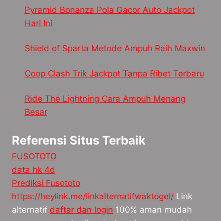
Pyramid Bonanza Pola Gacor Auto Jackpot
Hari Ini
Shield of Sparta Metode Ampuh Raih Maxwin
Coop Clash Trik Jackpot Tanpa Ribet Terbaru
Ride The Lightning Cara Ampuh Menang
Besar
Referensi Situs Terbaik
FUSOTOTO
data hk 4d
Prediksi Fusototo
https://heylink.me/linkalternatifwaktogel/
Link
alternatif
daftar dan login
100% aman mudah