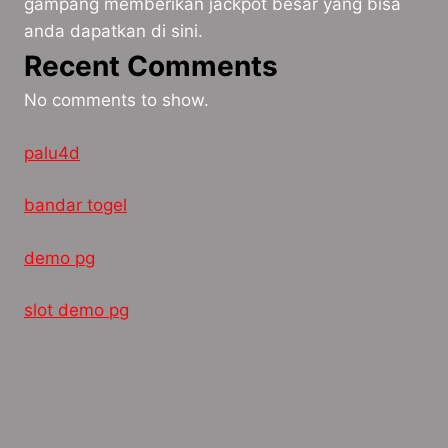
gampang memberikan jackpot besar yang bisa
anda dapatkan di sini.
Recent Comments
No comments to show.
palu4d
bandar togel
demo pg
slot demo pg