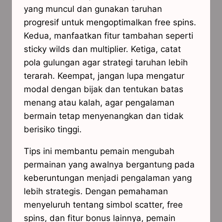
yang muncul dan gunakan taruhan
progresif untuk mengoptimalkan free spins.
Kedua, manfaatkan fitur tambahan seperti
sticky wilds dan multiplier. Ketiga, catat
pola gulungan agar strategi taruhan lebih
terarah. Keempat, jangan lupa mengatur
modal dengan bijak dan tentukan batas
menang atau kalah, agar pengalaman
bermain tetap menyenangkan dan tidak
berisiko tinggi.
Tips ini membantu pemain mengubah
permainan yang awalnya bergantung pada
keberuntungan menjadi pengalaman yang
lebih strategis. Dengan pemahaman
menyeluruh tentang simbol scatter, free
spins, dan fitur bonus lainnya, pemain