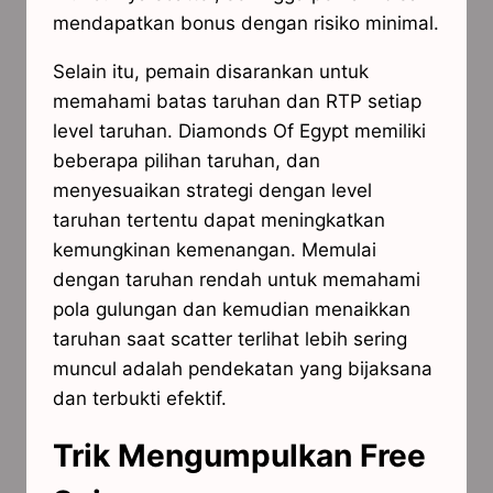
mendapatkan bonus dengan risiko minimal.
Selain itu, pemain disarankan untuk
memahami batas taruhan dan RTP setiap
level taruhan. Diamonds Of Egypt memiliki
beberapa pilihan taruhan, dan
menyesuaikan strategi dengan level
taruhan tertentu dapat meningkatkan
kemungkinan kemenangan. Memulai
dengan taruhan rendah untuk memahami
pola gulungan dan kemudian menaikkan
taruhan saat scatter terlihat lebih sering
muncul adalah pendekatan yang bijaksana
dan terbukti efektif.
Trik Mengumpulkan Free