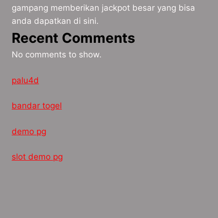
gampang memberikan jackpot besar yang bisa
anda dapatkan di sini.
Recent Comments
No comments to show.
palu4d
bandar togel
demo pg
slot demo pg