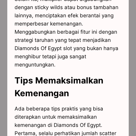
dengan sticky wilds atau bonus tambahan
lainnya, menciptakan efek berantai yang
memperbesar kemenangan.
Menggabungkan berbagai fitur ini dengan
strategi taruhan yang tepat menjadikan
Diamonds Of Egypt slot yang bukan hanya
menghibur tetapi juga sangat
menguntungkan.
Tips Memaksimalkan
Kemenangan
Ada beberapa tips praktis yang bisa
diterapkan untuk memaksimalkan
kemenangan di Diamonds Of Egypt.
Pertama, selalu perhatikan jumlah scatter