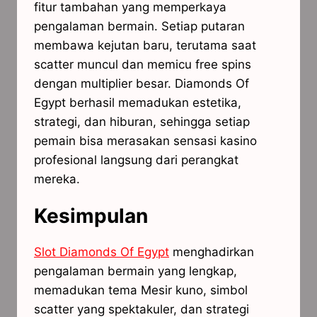
fitur tambahan yang memperkaya
pengalaman bermain. Setiap putaran
membawa kejutan baru, terutama saat
scatter muncul dan memicu free spins
dengan multiplier besar. Diamonds Of
Egypt berhasil memadukan estetika,
strategi, dan hiburan, sehingga setiap
pemain bisa merasakan sensasi kasino
profesional langsung dari perangkat
mereka.
Kesimpulan
Slot Diamonds Of Egypt
menghadirkan
pengalaman bermain yang lengkap,
memadukan tema Mesir kuno, simbol
scatter yang spektakuler, dan strategi