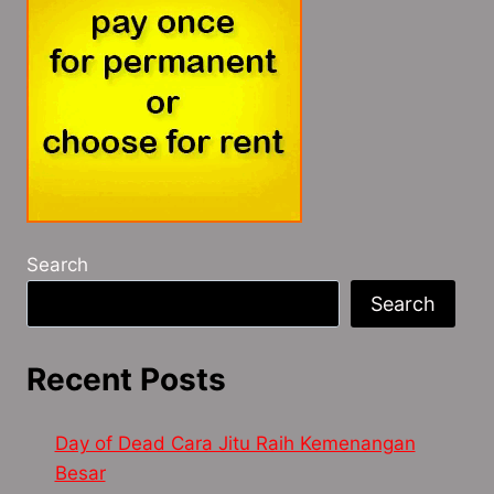
Search
Search
Recent Posts
Day of Dead Cara Jitu Raih Kemenangan
Besar