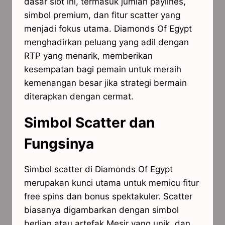
dasar slot ini, termasuk jumlah paylines,
simbol premium, dan fitur scatter yang
menjadi fokus utama. Diamonds Of Egypt
menghadirkan peluang yang adil dengan
RTP yang menarik, memberikan
kesempatan bagi pemain untuk meraih
kemenangan besar jika strategi bermain
diterapkan dengan cermat.
Simbol Scatter dan
Fungsinya
Simbol scatter di Diamonds Of Egypt
merupakan kunci utama untuk memicu fitur
free spins dan bonus spektakuler. Scatter
biasanya digambarkan dengan simbol
berlian atau artefak Mesir yang unik, dan