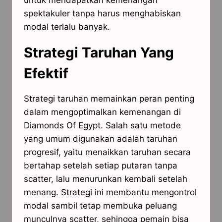
untuk mendapatkan kemenangan
spektakuler tanpa harus menghabiskan
modal terlalu banyak.
Strategi Taruhan Yang
Efektif
Strategi taruhan memainkan peran penting
dalam mengoptimalkan kemenangan di
Diamonds Of Egypt. Salah satu metode
yang umum digunakan adalah taruhan
progresif, yaitu menaikkan taruhan secara
bertahap setelah setiap putaran tanpa
scatter, lalu menurunkan kembali setelah
menang. Strategi ini membantu mengontrol
modal sambil tetap membuka peluang
munculnya scatter, sehingga pemain bisa