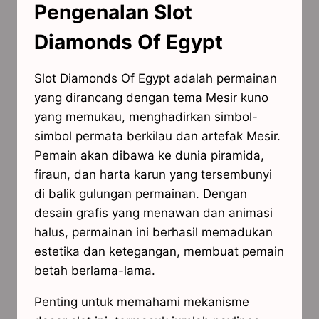
Pengenalan Slot
Diamonds Of Egypt
Slot Diamonds Of Egypt adalah permainan
yang dirancang dengan tema Mesir kuno
yang memukau, menghadirkan simbol-
simbol permata berkilau dan artefak Mesir.
Pemain akan dibawa ke dunia piramida,
firaun, dan harta karun yang tersembunyi
di balik gulungan permainan. Dengan
desain grafis yang menawan dan animasi
halus, permainan ini berhasil memadukan
estetika dan ketegangan, membuat pemain
betah berlama-lama.
Penting untuk memahami mekanisme