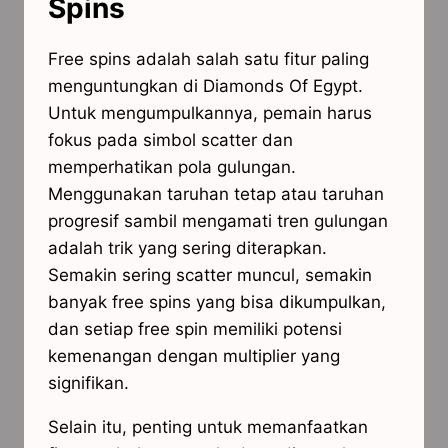
Spins
Free spins adalah salah satu fitur paling
menguntungkan di Diamonds Of Egypt.
Untuk mengumpulkannya, pemain harus
fokus pada simbol scatter dan
memperhatikan pola gulungan.
Menggunakan taruhan tetap atau taruhan
progresif sambil mengamati tren gulungan
adalah trik yang sering diterapkan.
Semakin sering scatter muncul, semakin
banyak free spins yang bisa dikumpulkan,
dan setiap free spin memiliki potensi
kemenangan dengan multiplier yang
signifikan.
Selain itu, penting untuk memanfaatkan