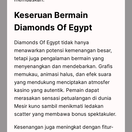
Keseruan Bermain
Diamonds Of Egypt
Diamonds Of Egypt tidak hanya
menawarkan potensi kemenangan besar,
tetapi juga pengalaman bermain yang
menyenangkan dan mendebarkan. Grafis
memukau, animasi halus, dan efek suara
yang mendukung menciptakan atmosfer
kasino yang autentik. Pemain dapat
merasakan sensasi petualangan di dunia
Mesir kuno sambil menikmati ledakan
scatter yang membawa bonus spektakuler.
Kesenangan juga meningkat dengan fitur-