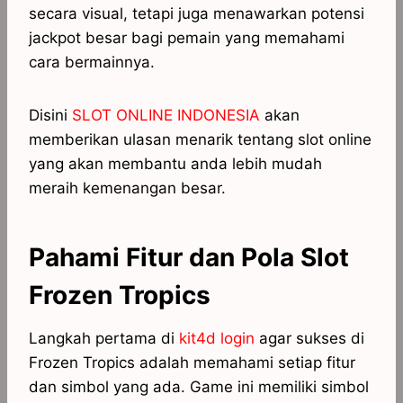
secara visual, tetapi juga menawarkan potensi
jackpot besar bagi pemain yang memahami
cara bermainnya.
Disini
SLOT ONLINE INDONESIA
akan
memberikan ulasan menarik tentang slot online
yang akan membantu anda lebih mudah
meraih kemenangan besar.
Pahami Fitur dan Pola Slot
Frozen Tropics
Langkah pertama di
kit4d login
agar sukses di
Frozen Tropics adalah memahami setiap fitur
dan simbol yang ada. Game ini memiliki simbol