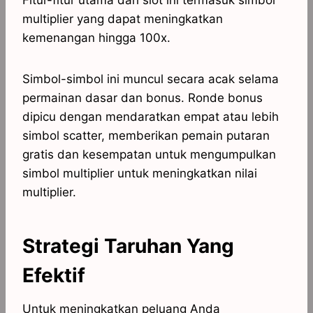
Fitur-fitur utama dari slot ini termasuk simbol
multiplier yang dapat meningkatkan
kemenangan hingga 100x.
Simbol-simbol ini muncul secara acak selama
permainan dasar dan bonus. Ronde bonus
dipicu dengan mendaratkan empat atau lebih
simbol scatter, memberikan pemain putaran
gratis dan kesempatan untuk mengumpulkan
simbol multiplier untuk meningkatkan nilai
multiplier.
Strategi Taruhan Yang
Efektif
Untuk meningkatkan peluang Anda