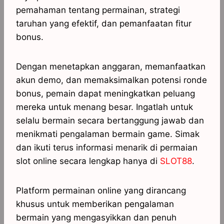
pemahaman tentang permainan, strategi
taruhan yang efektif, dan pemanfaatan fitur
bonus​.
Dengan menetapkan anggaran, memanfaatkan
akun demo, dan memaksimalkan potensi ronde
bonus, pemain dapat meningkatkan peluang
mereka untuk menang besar. Ingatlah untuk
selalu bermain secara bertanggung jawab dan
menikmati pengalaman bermain game. Simak
dan ikuti terus informasi menarik di permaian
slot online secara lengkap hanya di
SLOT88
.
Platform permainan online yang dirancang
khusus untuk memberikan pengalaman
bermain yang mengasyikkan dan penuh