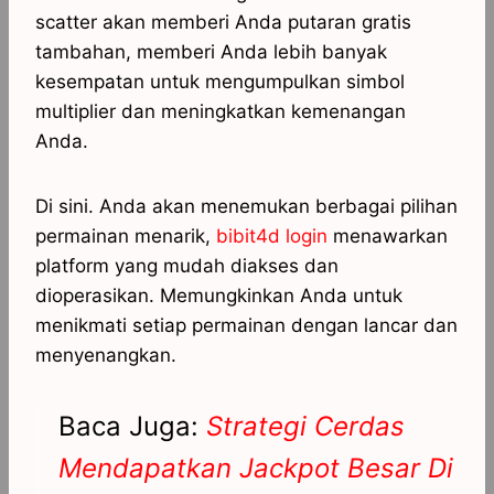
scatter akan memberi Anda putaran gratis
tambahan, memberi Anda lebih banyak
kesempatan untuk mengumpulkan simbol
multiplier dan meningkatkan kemenangan
Anda.
Di sini. Anda akan menemukan berbagai pilihan
permainan menarik,
bibit4d login
menawarkan
platform yang mudah diakses dan
dioperasikan. Memungkinkan Anda untuk
menikmati setiap permainan dengan lancar dan
menyenangkan.
Baca Juga:
Strategi Cerdas
Mendapatkan Jackpot Besar Di