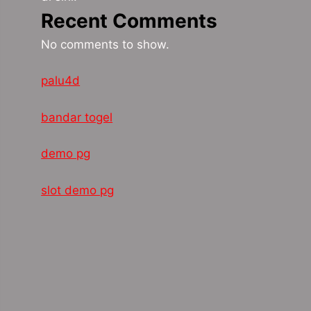
Recent Comments
No comments to show.
palu4d
bandar togel
demo pg
slot demo pg