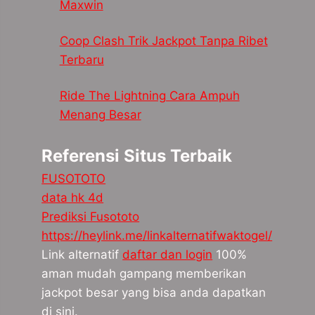
Maxwin
Coop Clash Trik Jackpot Tanpa Ribet
Terbaru
Ride The Lightning Cara Ampuh
Menang Besar
Referensi Situs Terbaik
FUSOTOTO
data hk 4d
Prediksi Fusototo
https://heylink.me/linkalternatifwaktogel/
Link alternatif
daftar dan login
100%
aman mudah gampang memberikan
jackpot besar yang bisa anda dapatkan
di sini.