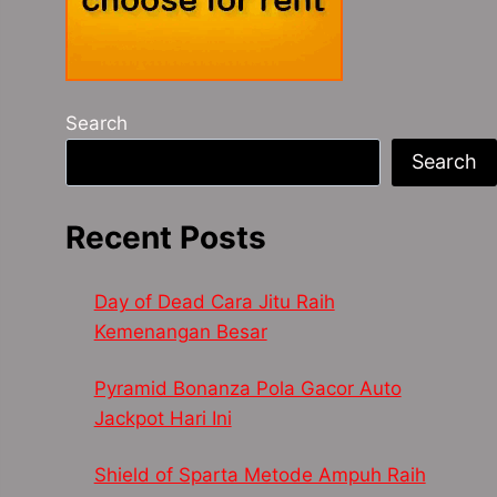
Search
Search
Recent Posts
Day of Dead Cara Jitu Raih
Kemenangan Besar
Pyramid Bonanza Pola Gacor Auto
Jackpot Hari Ini
Shield of Sparta Metode Ampuh Raih