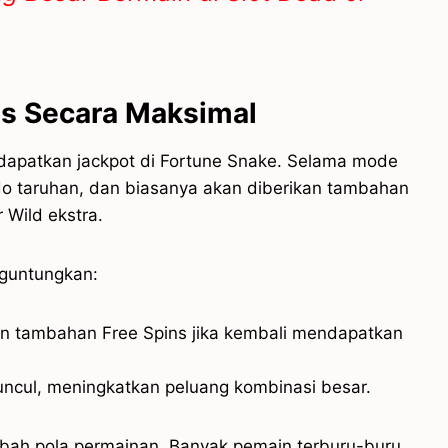
ns Secara Maksimal
dapatkan jackpot di Fortune Snake. Selama mode
do taruhan, dan biasanya akan diberikan tambahan
 Wild ekstra.
guntungkan:
an tambahan Free Spins jika kembali mendapatkan
muncul, meningkatkan peluang kombinasi besar.
ubah pola permainan. Banyak pemain terburu-buru