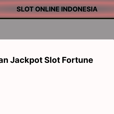
SLOT ONLINE INDONESIA
n Jackpot Slot Fortune