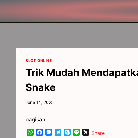
Skip
to
content
SLOT ONLINE
Trik Mudah Mendapatka
Snake
By
June 14, 2025
Chandra
bagikan
W
F
M
T
S
L
X
Share