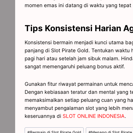
momen emas ini datang di waktu yang tepa
Tips Konsistensi Harian A
Konsistensi bermain menjadi kunci utama bag
panjang di Slot Pirate Gold. Tentukan waktu 
pagi hari atau setelah jam sibuk malam. Hin
sangat memengaruhi peluang bonus aktif.
Gunakan fitur riwayat permainan untuk men
Dengan kebiasaan teratur dan mental yang t
memaksimalkan setiap peluang cuan yang hadi
menyambut pengalaman slot yang lebih mena
keseruannya di
SLOT ONLINE INDONESIA
.
Post
#
Bermain di Slot Pirate Gold
#
Menang di Slot Pirate