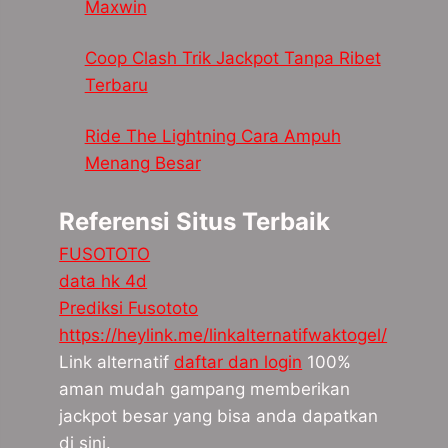
Maxwin
Coop Clash Trik Jackpot Tanpa Ribet
Terbaru
Ride The Lightning Cara Ampuh
Menang Besar
Referensi Situs Terbaik
FUSOTOTO
data hk 4d
Prediksi Fusototo
https://heylink.me/linkalternatifwaktogel/
Link alternatif
daftar dan login
100%
aman mudah gampang memberikan
jackpot besar yang bisa anda dapatkan
di sini.