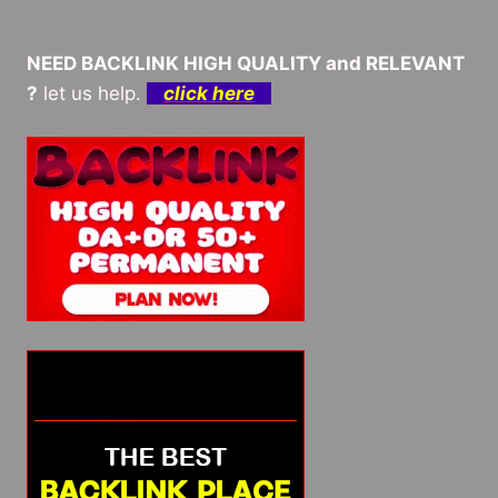
NEED BACKLINK HIGH QUALITY and RELEVANT
?
let us help.
click here