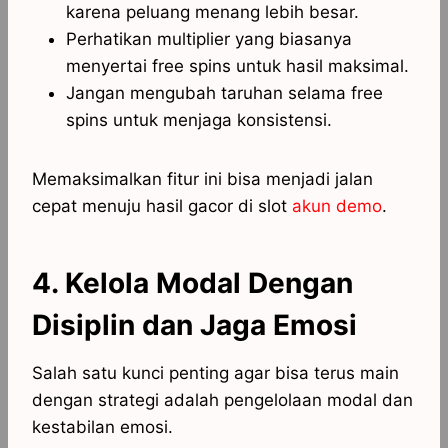
karena peluang menang lebih besar.
Perhatikan multiplier yang biasanya
menyertai free spins untuk hasil maksimal.
Jangan mengubah taruhan selama free
spins untuk menjaga konsistensi.
Memaksimalkan fitur ini bisa menjadi jalan
cepat menuju hasil gacor di slot
akun demo
.
4. Kelola Modal Dengan
Disiplin dan Jaga Emosi
Salah satu kunci penting agar bisa terus main
dengan strategi adalah pengelolaan modal dan
kestabilan emosi.