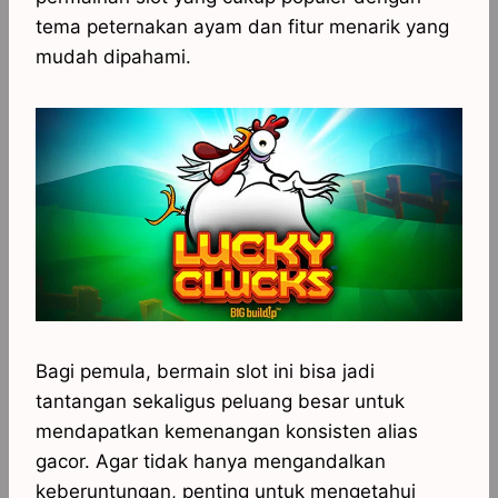
s
b
e
g
e
tema peternakan ayam dan fitur menarik yang
A
o
n
r
mudah dipahami.
p
o
g
a
p
k
e
m
r
Bagi pemula, bermain slot ini bisa jadi
tantangan sekaligus peluang besar untuk
mendapatkan kemenangan konsisten alias
gacor. Agar tidak hanya mengandalkan
keberuntungan, penting untuk mengetahui