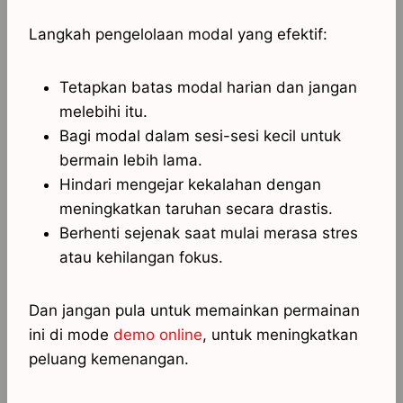
Langkah pengelolaan modal yang efektif:
Tetapkan batas modal harian dan jangan
melebihi itu.
Bagi modal dalam sesi-sesi kecil untuk
bermain lebih lama.
Hindari mengejar kekalahan dengan
meningkatkan taruhan secara drastis.
Berhenti sejenak saat mulai merasa stres
atau kehilangan fokus.
Dan jangan pula untuk memainkan permainan
ini di mode
demo online
, untuk meningkatkan
peluang kemenangan.