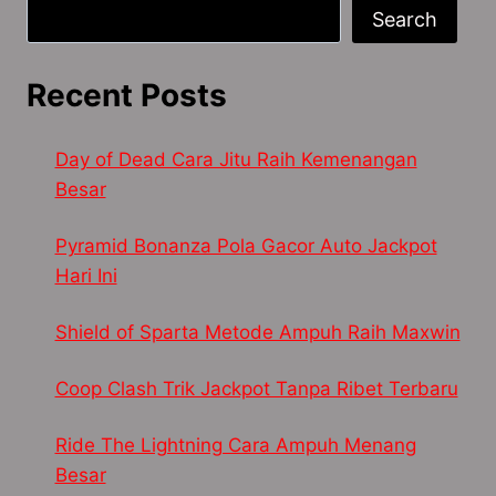
Search
Recent Posts
Day of Dead Cara Jitu Raih Kemenangan
Besar
Pyramid Bonanza Pola Gacor Auto Jackpot
Hari Ini
Shield of Sparta Metode Ampuh Raih Maxwin
Coop Clash Trik Jackpot Tanpa Ribet Terbaru
Ride The Lightning Cara Ampuh Menang
Besar