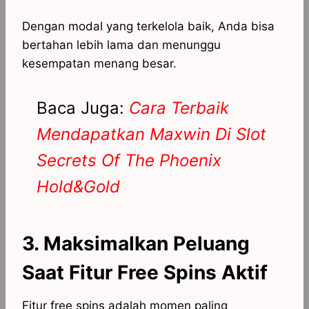
Dengan modal yang terkelola baik, Anda bisa
bertahan lebih lama dan menunggu
kesempatan menang besar.
Baca Juga:
Cara Terbaik
Mendapatkan Maxwin Di Slot
Secrets Of The Phoenix
Hold&Gold
3. Maksimalkan Peluang
Saat Fitur Free Spins Aktif
Fitur free spins adalah momen paling