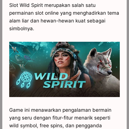
a
c
s
l
y
n
Slot Wild Spirit merupakan salah satu
t
e
s
e
p
e
permainan slot online yang menghadirkan tema
s
b
e
g
e
alam liar dan hewan-hewan kuat sebagai
A
o
n
r
simbolnya.
p
o
g
a
p
k
e
m
r
Game ini menawarkan pengalaman bermain
yang seru dengan fitur-fitur menarik seperti
wild symbol, free spins, dan pengganda