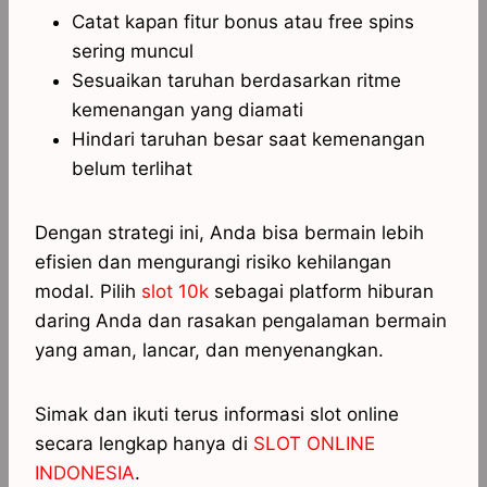
Catat kapan fitur bonus atau free spins
sering muncul
Sesuaikan taruhan berdasarkan ritme
kemenangan yang diamati
Hindari taruhan besar saat kemenangan
belum terlihat
Dengan strategi ini, Anda bisa bermain lebih
efisien dan mengurangi risiko kehilangan
modal. Pilih
slot 10k
sebagai platform hiburan
daring Anda dan rasakan pengalaman bermain
yang aman, lancar, dan menyenangkan.
Simak dan ikuti terus informasi slot online
secara lengkap hanya di
SLOT ONLINE
INDONESIA
.