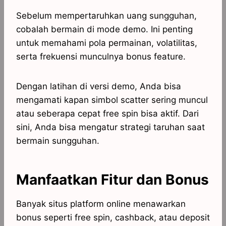
Sebelum mempertaruhkan uang sungguhan,
cobalah bermain di mode demo. Ini penting
untuk memahami pola permainan, volatilitas,
serta frekuensi munculnya bonus feature.
Dengan latihan di versi demo, Anda bisa
mengamati kapan simbol scatter sering muncul
atau seberapa cepat free spin bisa aktif. Dari
sini, Anda bisa mengatur strategi taruhan saat
bermain sungguhan.
Manfaatkan Fitur dan Bonus
Banyak situs platform online menawarkan
bonus seperti free spin, cashback, atau deposit