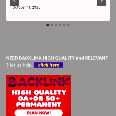
October 11, 2025
NEED BACKLINK HIGH QUALITY and RELEVANT
?
let us help.
click here