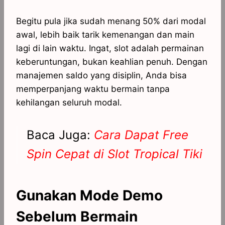
Begitu pula jika sudah menang 50% dari modal
awal, lebih baik tarik kemenangan dan main
lagi di lain waktu. Ingat, slot adalah permainan
keberuntungan, bukan keahlian penuh. Dengan
manajemen saldo yang disiplin, Anda bisa
memperpanjang waktu bermain tanpa
kehilangan seluruh modal.
Baca Juga:
Cara Dapat Free
Spin Cepat di Slot Tropical Tiki
Gunakan Mode Demo
Sebelum Bermain