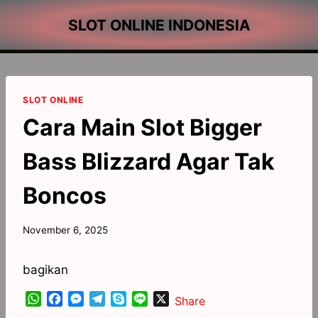
Skip
SLOT ONLINE INDONESIA
to
content
SLOT ONLINE
Cara Main Slot Bigger
Bass Blizzard Agar Tak
Boncos
By
November 6, 2025
Elliot
bagikan
W
F
M
T
S
L
X
Share
h
a
e
e
k
i