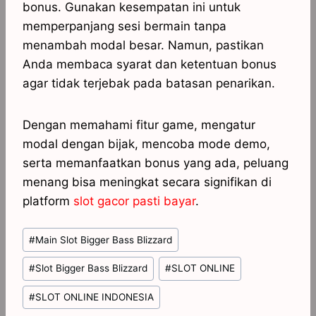
bonus. Gunakan kesempatan ini untuk
memperpanjang sesi bermain tanpa
menambah modal besar. Namun, pastikan
Anda membaca syarat dan ketentuan bonus
agar tidak terjebak pada batasan penarikan.
Dengan memahami fitur game, mengatur
modal dengan bijak, mencoba mode demo,
serta memanfaatkan bonus yang ada, peluang
menang bisa meningkat secara signifikan di
platform
slot gacor pasti bayar
.
Post
#
Main Slot Bigger Bass Blizzard
Tags:
#
Slot Bigger Bass Blizzard
#
SLOT ONLINE
#
SLOT ONLINE INDONESIA