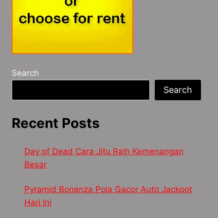
Search
Search
Recent Posts
Day of Dead Cara Jitu Raih Kemenangan
Besar
Pyramid Bonanza Pola Gacor Auto Jackpot
Hari Ini