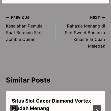
Post
PREVIOUS
NEXT
Kesalahan Pemula
Rahasia Menang di
navigation
Saat Bermain Slot
Slot Sweet Bonanza
Zombie Queen
Xmas Biar Cuan
Meledak
Similar Posts
Situs Slot Gacor Diamond Vortex
Mudah Menang