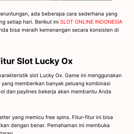
beruntungan, ada beberapa cara sederhana yang
setiap hari. Berikut ini
SLOT ONLINE INDONESIA
nda bisa meraih kemenangan secara konsisten di
itur Slot Lucky Ox
rakteristik slot Lucky Ox. Game ini menggunakan
, yang memberikan banyak peluang kombinasi
ol dan paylines bekerja akan membantu Anda
tter yang memicu free spins. Fitur-fitur ini bisa
atkan dengan benar. Pemahaman ini membuka
taran.