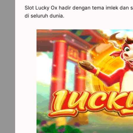
h
a
e
e
k
i
a
c
s
l
y
n
Slot Lucky Ox hadir dengan tema imlek dan
t
e
s
e
p
e
di seluruh dunia.
s
b
e
g
e
A
o
n
r
p
o
g
a
p
k
e
m
r