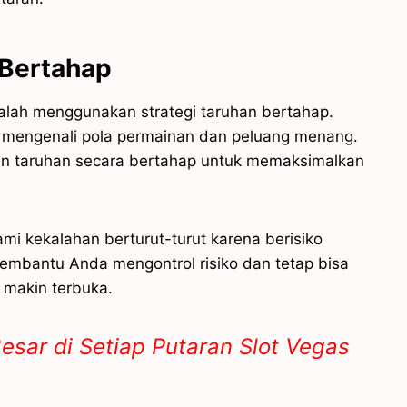
 Bertahap
alah menggunakan strategi taruhan bertahap.
k mengenali pola permainan dan peluang menang.
kan taruhan secara bertahap untuk memaksimalkan
i kekalahan berturut-turut karena berisiko
membantu Anda mengontrol risiko dan tetap bisa
 makin terbuka.
sar di Setiap Putaran Slot Vegas