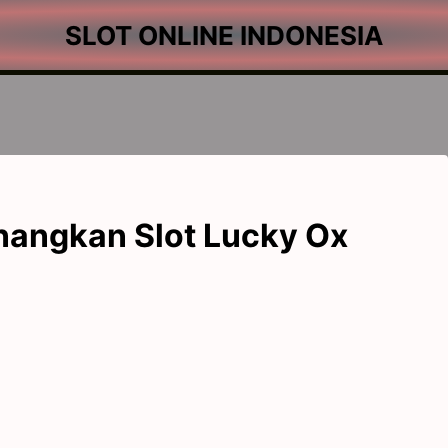
SLOT ONLINE INDONESIA
angkan Slot Lucky Ox