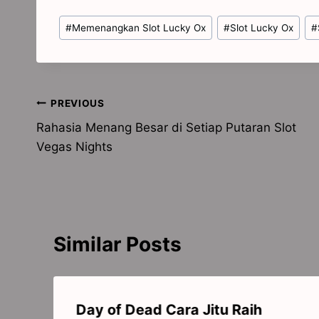
Post
#
Memenangkan Slot Lucky Ox
#
Slot Lucky Ox
#
Tags:
Post
PREVIOUS
Rahasia Menang Besar di Setiap Putaran Slot
navigation
Vegas Nights
Similar Posts
Day of Dead Cara Jitu Raih