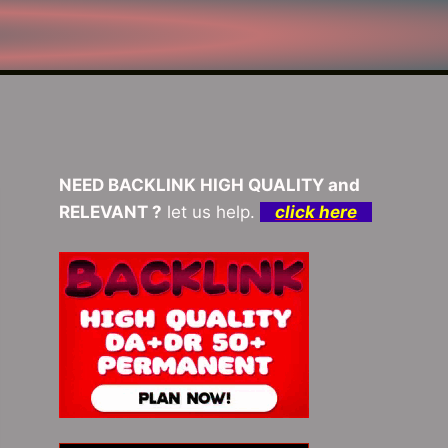
NEED BACKLINK HIGH QUALITY and
RELEVANT ?
let us help.
click here