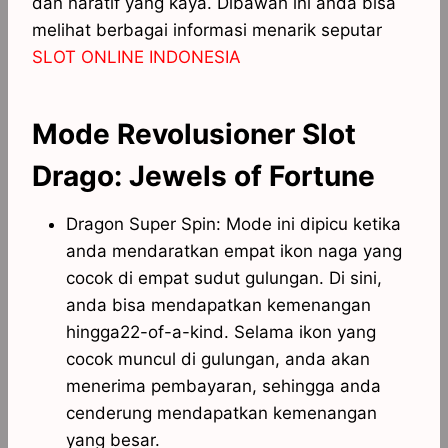
dan naratif yang kaya. Dibawah ini anda bisa
melihat berbagai informasi menarik seputar
SLOT ONLINE INDONESIA
Mode Revolusioner Slot
Drago: Jewels of Fortune
Dragon Super Spin: Mode ini dipicu ketika
anda mendaratkan empat ikon naga yang
cocok di empat sudut gulungan. Di sini,
anda bisa mendapatkan kemenangan
hingga22-of-a-kind. Selama ikon yang
cocok muncul di gulungan, anda akan
menerima pembayaran, sehingga anda
cenderung mendapatkan kemenangan
yang besar.