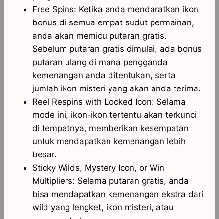
Free Spins: Ketika anda mendaratkan ikon
bonus di semua empat sudut permainan,
anda akan memicu putaran gratis.
Sebelum putaran gratis dimulai, ada bonus
putaran ulang di mana pengganda
kemenangan anda ditentukan, serta
jumlah ikon misteri yang akan anda terima.
Reel Respins with Locked Icon: Selama
mode ini, ikon-ikon tertentu akan terkunci
di tempatnya, memberikan kesempatan
untuk mendapatkan kemenangan lebih
besar.
Sticky Wilds, Mystery Icon, or Win
Multipliers: Selama putaran gratis, anda
bisa mendapatkan kemenangan ekstra dari
wild yang lengket, ikon misteri, atau