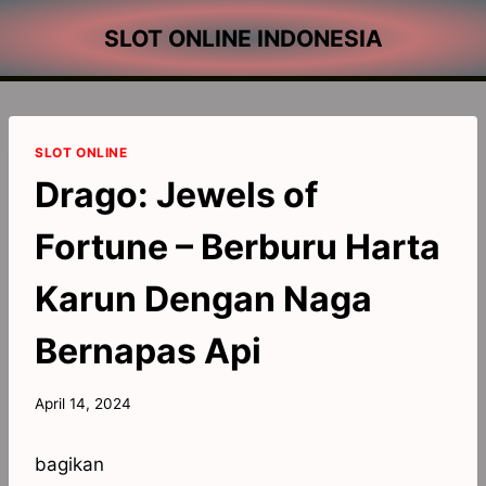
Skip
SLOT ONLINE INDONESIA
to
content
SLOT ONLINE
Drago: Jewels of
Fortune – Berburu Harta
Karun Dengan Naga
Bernapas Api
By
April 14, 2024
admindesksfor
bagikan