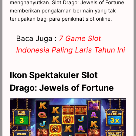
menghanyutkan. Slot Drago: Jewels of Fortune
memberikan pengalaman bermain yang tak
terlupakan bagi para penikmat slot online.
Baca Juga :
7 Game Slot
Indonesia Paling Laris Tahun Ini
Ikon Spektakuler Slot
Drago: Jewels of Fortune