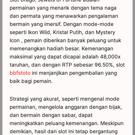
permainan yang menarik dengan tema naga
dan permata yang menawarkan pengalaman
bermain yang imersif. Dengan mode-mode
seperti Ikon Wild, Kristal Putih, dan Mystery
Icon , pemain diberikan banyak peluang untuk
memenangkan hadiah besar. Kemenangan
maksimal yang dapat dicapai adalah 48,000x
taruhan, dan dengan RTP sebesar 96.50%, slot
bbfstoto
ini menjanjikan pengembalian yang
baik bagi pemain.
Strategi yang akurat, seperti mengenal mode
permainan, mengelola anggaran dengan bijak,
dan bermain dengan sabar, dapat
meningkatkan peluang kemenangan. Meskipun
demikian, hasil dari slot ini tetap bergantung