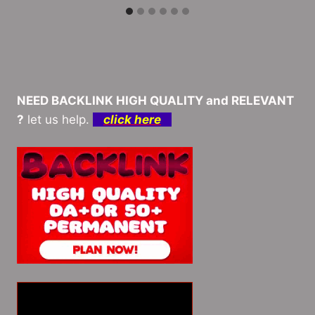
NEED BACKLINK HIGH QUALITY and RELEVANT
?
let us help.
click here