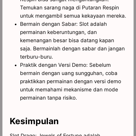
Temukan sarang naga di Putaran Respin
untuk mengambil semua kekayaan mereka.
Bermain dengan Sabar: Slot adalah
permainan keberuntungan, dan
kemenangan besar bisa datang kapan
saja. Bermainlah dengan sabar dan jangan
terburu-buru.
Praktik dengan Versi Demo: Sebelum
bermain dengan uang sungguhan, coba
praktikkan permainan dengan versi demo
untuk memahami mekanisme dan mode
permainan tanpa risiko.
Kesimpulan
Slot Drago: Jewels of Fortune adalah