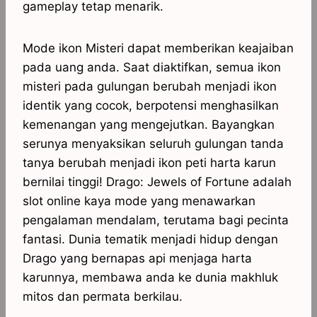
gameplay tetap menarik.
Mode ikon Misteri dapat memberikan keajaiban
pada uang anda. Saat diaktifkan, semua ikon
misteri pada gulungan berubah menjadi ikon
identik yang cocok, berpotensi menghasilkan
kemenangan yang mengejutkan. Bayangkan
serunya menyaksikan seluruh gulungan tanda
tanya berubah menjadi ikon peti harta karun
bernilai tinggi! Drago: Jewels of Fortune adalah
slot online kaya mode yang menawarkan
pengalaman mendalam, terutama bagi pecinta
fantasi. Dunia tematik menjadi hidup dengan
Drago yang bernapas api menjaga harta
karunnya, membawa anda ke dunia makhluk
mitos dan permata berkilau.