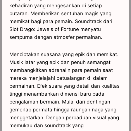
kehadiran yang mengesankan di setiap
putaran. Memberikan sentuhan magis yang
memikat bagi para pemain. Soundtrack dari
Slot Drago: Jewels of Fortune menyatu
sempurna dengan atmosfer permainan.
Menciptakan suasana yang epik dan memikat.
Musik latar yang epik dan penuh semangat
membangkitkan adrenalin para pemain saat
mereka menjelajahi petualangan di dalam
permainan. Efek suara yang detail dan kualitas
tinggi menambahkan dimensi baru pada
pengalaman bermain. Mulai dari dentingan
gemerlap permata hingga raungan naga yang
menggetarkan. Dengan perpaduan visual yang
memukau dan soundtrack yang