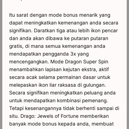
Itu sarat dengan mode bonus menarik yang
dapat meningkatkan kemenangan anda secara
signifikan. Daratkan tiga atau lebih ikon pencar
dan anda akan dibawa ke putaran putaran
gratis, di mana semua kemenangan anda
mendapatkan pengganda 3x yang
mencengangkan. Mode Dragon Super Spin
menambahkan lapisan kejutan ekstra, aktif
secara acak selama permainan dasar untuk
melepaskan ikon liar raksasa di gulungan.
Secara signifikan meningkatkan peluang anda
untuk mendapatkan kombinasi pemenang.
Tetapi kesenangannya tidak berhenti sampai di
situ. Drago: Jewels of Fortune memberikan
banyak mode bonus kepada anda, membuat