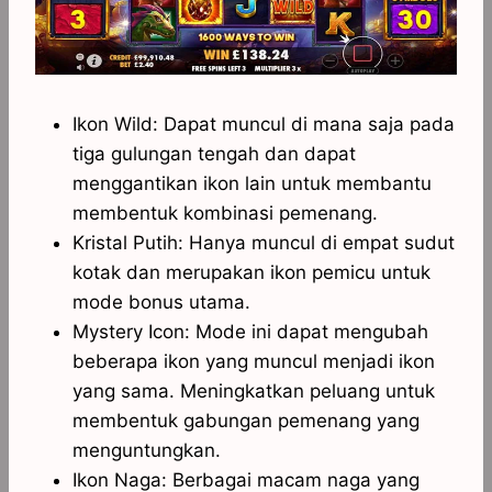
Ikon Wild: Dapat muncul di mana saja pada
tiga gulungan tengah dan dapat
menggantikan ikon lain untuk membantu
membentuk kombinasi pemenang.
Kristal Putih: Hanya muncul di empat sudut
kotak dan merupakan ikon pemicu untuk
mode bonus utama.
Mystery Icon: Mode ini dapat mengubah
beberapa ikon yang muncul menjadi ikon
yang sama. Meningkatkan peluang untuk
membentuk gabungan pemenang yang
menguntungkan.
Ikon Naga: Berbagai macam naga yang