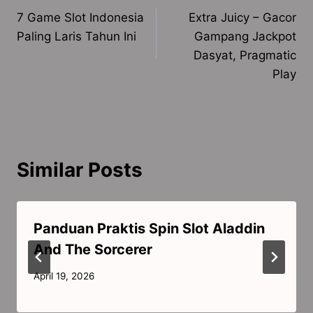
7 Game Slot Indonesia
Extra Juicy – Gacor
navigation
Paling Laris Tahun Ini
Gampang Jackpot
Dasyat, Pragmatic
Play
Similar Posts
Panduan Praktis Spin Slot Aladdin
And The Sorcerer
April 19, 2026