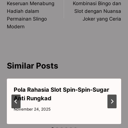
Keseruan Menabung
Kombinasi Bingo dan
Hadiah dalam
Slot dengan Nuansa
Permainan Slingo
Joker yang Ceria
Modern
Similar Posts
Pola Rahasia Slot Spin-Spin-Sugar
Anti Rungkad
November 24, 2025