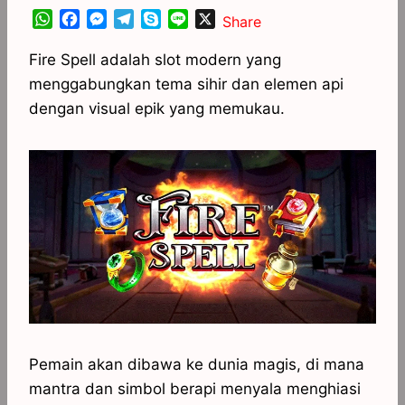
W
F
M
T
S
L
X
Share
h
a
e
e
k
i
a
c
s
l
y
n
Fire Spell adalah slot modern yang
t
e
s
e
p
e
menggabungkan tema sihir dan elemen api
s
b
e
g
e
dengan visual epik yang memukau.
A
o
n
r
p
o
g
a
p
k
e
m
r
Pemain akan dibawa ke dunia magis, di mana
mantra dan simbol berapi menyala menghiasi