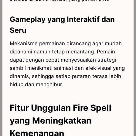
Gameplay yang Interaktif dan
Seru
Mekanisme permainan dirancang agar mudah
dipahami namun tetap menantang. Pemain
dapat dengan cepat menyesuaikan strategi
sambil menikmati animasi dan efek visual yang
dinamis, sehingga setiap putaran terasa lebih
hidup dan menghibur.
Fitur Unggulan Fire Spell
yang Meningkatkan
Kemenangan