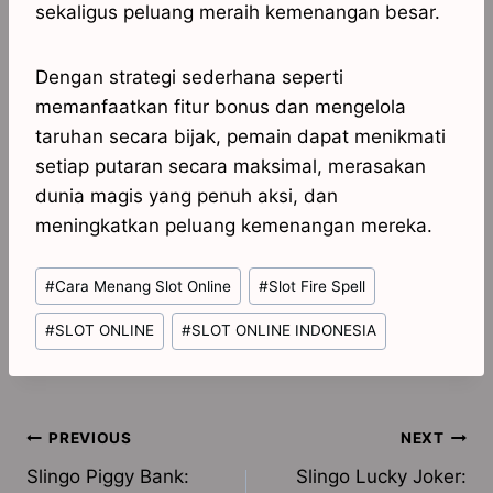
sekaligus peluang meraih kemenangan besar.
Dengan strategi sederhana seperti
memanfaatkan fitur bonus dan mengelola
taruhan secara bijak, pemain dapat menikmati
setiap putaran secara maksimal, merasakan
dunia magis yang penuh aksi, dan
meningkatkan peluang kemenangan mereka.
Post
#
Cara Menang Slot Online
#
Slot Fire Spell
Tags:
#
SLOT ONLINE
#
SLOT ONLINE INDONESIA
Post
PREVIOUS
NEXT
Slingo Piggy Bank:
Slingo Lucky Joker:
navigation