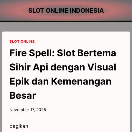
Skip
SLOT ONLINE INDONESIA
to
content
SLOT ONLINE
Fire Spell: Slot Bertema
Sihir Api dengan Visual
Epik dan Kemenangan
Besar
By
November 17, 2025
Beatrice
bagikan