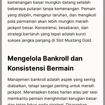
kemenangan besar mungkin datang setelah
beberapa putaran tanpa kemenangan. Pemain
yang disiplin, mengatur taruhan, dan mengikuti
pola permainan akan lebih mungkin meraih
jackpot besar. Konsistensi, kesabaran, dan
strategi bertaruh yang tepat adalah kunci
sukses jangka panjang di Slot Mustang Gold.
Mengelola Bankroll dan
Konsistensi Bermain
Manajemen bankroll adalah aspek yang sering
diabaikan, tetapi sangat penting untuk meraih
jackpot. Menetapkan batas harian atau per sesi
membantu pemain menghindari kerugian besar
dan tetap fokus pada strategi. Disarankan