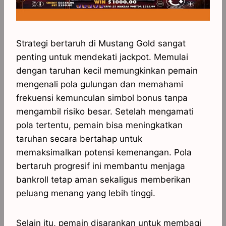
Strategi bertaruh di Mustang Gold sangat
penting untuk mendekati jackpot. Memulai
dengan taruhan kecil memungkinkan pemain
mengenali pola gulungan dan memahami
frekuensi kemunculan simbol bonus tanpa
mengambil risiko besar. Setelah mengamati
pola tertentu, pemain bisa meningkatkan
taruhan secara bertahap untuk
memaksimalkan potensi kemenangan. Pola
bertaruh progresif ini membantu menjaga
bankroll tetap aman sekaligus memberikan
peluang menang yang lebih tinggi.
Selain itu, pemain disarankan untuk membagi