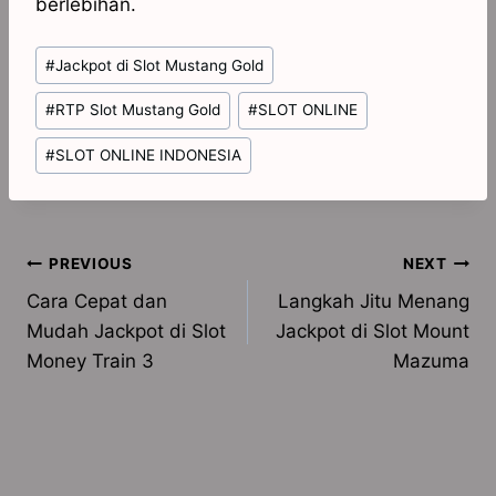
berlebihan.
Post
#
Jackpot di Slot Mustang Gold
Tags:
#
RTP Slot Mustang Gold
#
SLOT ONLINE
#
SLOT ONLINE INDONESIA
Post
PREVIOUS
NEXT
Cara Cepat dan
Langkah Jitu Menang
navigation
Mudah Jackpot di Slot
Jackpot di Slot Mount
Money Train 3
Mazuma