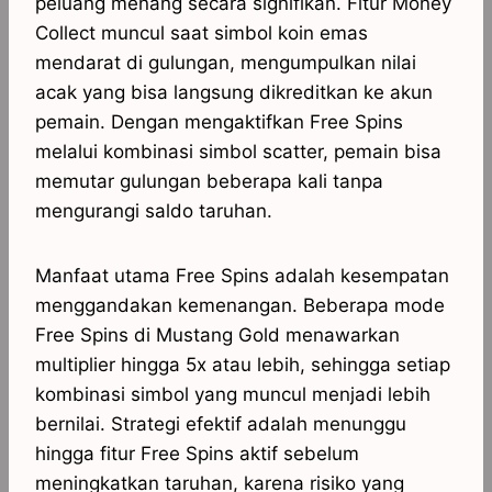
peluang menang secara signifikan. Fitur Money
Collect muncul saat simbol koin emas
mendarat di gulungan, mengumpulkan nilai
acak yang bisa langsung dikreditkan ke akun
pemain. Dengan mengaktifkan Free Spins
melalui kombinasi simbol scatter, pemain bisa
memutar gulungan beberapa kali tanpa
mengurangi saldo taruhan.
Manfaat utama Free Spins adalah kesempatan
menggandakan kemenangan. Beberapa mode
Free Spins di Mustang Gold menawarkan
multiplier hingga 5x atau lebih, sehingga setiap
kombinasi simbol yang muncul menjadi lebih
bernilai. Strategi efektif adalah menunggu
hingga fitur Free Spins aktif sebelum
meningkatkan taruhan, karena risiko yang