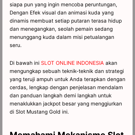
siapa pun yang ingin mencoba peruntungan,
Dengan Efek visual dan animasi kuda yang
dinamis membuat setiap putaran terasa hidup
dan menegangkan, seolah pemain sedang
menunggang kuda dalam misi petualangan
seru.
Di
bawah
ini
SLOT ONLINE INDONESIA
akan
mengungkap
sebuah
teknik-teknik
dan strategi
yang
teruji
ampuh
untuk
Anda
terapkan
dengan
cerdas
,
lengkap
dengan
penjelasan
mendalam
dan
panduan
langkah
demi
langkah
untuk
menaklukkan
jackpot
besar
yang
menggiurkan
di Slot Mustang Gold
ini
.