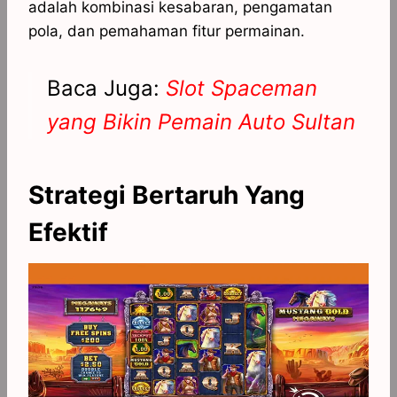
adalah kombinasi kesabaran, pengamatan
pola, dan pemahaman fitur permainan.
Baca Juga:
Slot Spaceman
yang Bikin Pemain Auto Sultan
Strategi Bertaruh Yang
Efektif