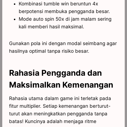
Kombinasi tumble win beruntun 4x
berpotensi membuka pengganda besar.
Mode auto spin 50x di jam malam sering
kali memberi hasil maksimal.
Gunakan pola ini dengan modal seimbang agar
hasilnya optimal tanpa risiko besar.
Rahasia Pengganda dan
Maksimalkan Kemenangan
Rahasia utama dalam game ini terletak pada
fitur multiplier. Setiap kemenangan berturut-
turut akan meningkatkan pengganda tanpa
batas! Kuncinya adalah menjaga ritme