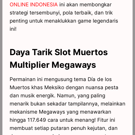
ONLINE INDONESIA
ini akan membongkar
strategi tersembunyi, pola terbaik, dan trik
penting untuk menaklukkan game legendaris
ini!
Daya Tarik Slot Muertos
Multiplier Megaways
Permainan ini mengusung tema Día de los
Muertos khas Meksiko dengan nuansa pesta
dan musik energik. Namun, yang paling
menarik bukan sekadar tampilannya, melainkan
mekanisme Megaways yang menawarkan
hingga 117.649 cara untuk menang! Fitur ini
membuat setiap putaran penuh kejutan, dan