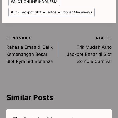
#
SLOT ONLINE INDONESIA
#
Trik Jackpot Slot Muertos Multiplier Megaways
Post
PREVIOUS
NEXT
Rahasia Emas di Balik
Trik Mudah Auto
navigation
Kemenangan Besar
Jackpot Besar di Slot
Slot Pyramid Bonanza
Zombie Carnival
Similar Posts