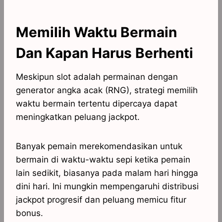
Memilih Waktu Bermain
Dan Kapan Harus Berhenti
Meskipun slot adalah permainan dengan
generator angka acak (RNG), strategi memilih
waktu bermain tertentu dipercaya dapat
meningkatkan peluang jackpot.
Banyak pemain merekomendasikan untuk
bermain di waktu-waktu sepi ketika pemain
lain sedikit, biasanya pada malam hari hingga
dini hari. Ini mungkin mempengaruhi distribusi
jackpot progresif dan peluang memicu fitur
bonus.