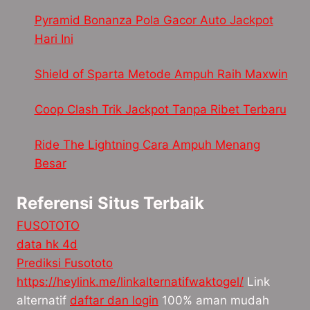
Pyramid Bonanza Pola Gacor Auto Jackpot
Hari Ini
Shield of Sparta Metode Ampuh Raih Maxwin
Coop Clash Trik Jackpot Tanpa Ribet Terbaru
Ride The Lightning Cara Ampuh Menang
Besar
Referensi Situs Terbaik
FUSOTOTO
data hk 4d
Prediksi Fusototo
https://heylink.me/linkalternatifwaktogel/
Link
alternatif
daftar dan login
100% aman mudah