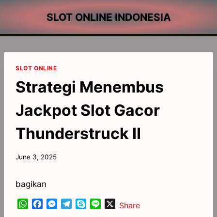
Skip
SLOT ONLINE INDONESIA
to
content
SLOT ONLINE
Strategi Menembus
Jackpot Slot Gacor
Thunderstruck II
By
June 3, 2025
Suriamin
bagikan
W
F
M
T
S
L
X
Share
h
a
e
e
k
i