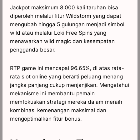
Jackpot maksimum 8.000 kali taruhan bisa
diperoleh melalui fitur Wildstorm yang dapat
mengubah hingga 5 gulungan menjadi simbol
wild atau melalui Loki Free Spins yang
menawarkan wild magic dan kesempatan
pengganda besar.
RTP game ini mencapai 96.65%, di atas rata-
rata slot online yang berarti peluang menang
jangka panjang cukup menjanjikan. Mengetahui
mekanisme ini membantu pemain
memfokuskan strategi mereka dalam meraih
kombinasi kemenangan maksimal dan
mengoptimalkan fitur bonus.