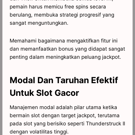
pemain harus memicu free spins secara
berulang, membuka strategi progresif yang
sangat menguntungkan.
Memahami bagaimana mengaktifkan fitur ini
dan memanfaatkan bonus yang didapat sangat
penting dalam meningkatkan peluang jackpot.
Modal Dan Taruhan Efektif
Untuk Slot Gacor
Manajemen modal adalah pilar utama ketika
bermain slot dengan target jackpot, terutama
pada slot yang berisiko seperti Thunderstruck II
dengan volatilitas tinggi.