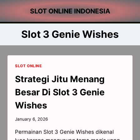
Skip
SLOT ONLINE INDONESIA
to
content
Slot 3 Genie Wishes
SLOT ONLINE
Strategi Jitu Menang
Besar Di Slot 3 Genie
Wishes
January 6, 2026
Permainan Slot 3 Genie Wishes dikenal