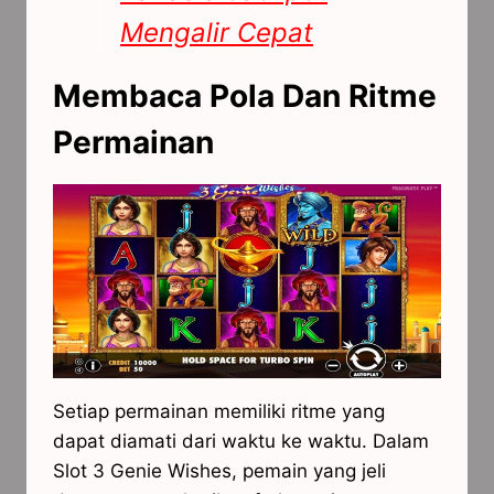
Mengalir Cepat
Membaca Pola Dan Ritme
Permainan
Setiap permainan memiliki ritme yang
dapat diamati dari waktu ke waktu. Dalam
Slot 3 Genie Wishes, pemain yang jeli