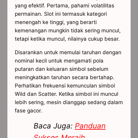
yang efektif. Pertama, pahami volatilitas
permainan. Slot ini termasuk kategori
menengah ke tinggi, yang berarti
kemenangan mungkin tidak sering muncul,
tetapi ketika muncul, nilainya cukup besar.
Disarankan untuk memulai taruhan dengan
nominal kecil untuk mengamati pola
putaran dan keluaran simbol sebelum
meningkatkan taruhan secara bertahap.
Perhatikan frekuensi kemunculan simbol
Wild dan Scatter. Ketika simbol ini muncul
lebih sering, mesin dianggap sedang dalam
fase gacor.
Baca Juga:
Panduan
Sukses Meraih