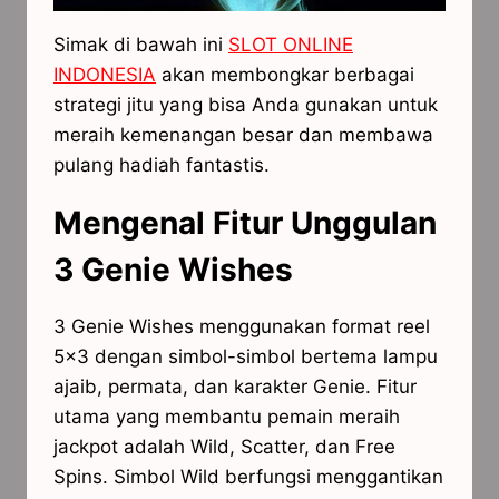
Simak di bawah ini
SLOT ONLINE
INDONESIA
akan membongkar berbagai
strategi jitu yang bisa Anda gunakan untuk
meraih kemenangan besar dan membawa
pulang hadiah fantastis.
Mengenal Fitur Unggulan
3 Genie Wishes
3 Genie Wishes menggunakan format reel
5×3 dengan simbol-simbol bertema lampu
ajaib, permata, dan karakter Genie. Fitur
utama yang membantu pemain meraih
jackpot adalah Wild, Scatter, dan Free
Spins. Simbol Wild berfungsi menggantikan