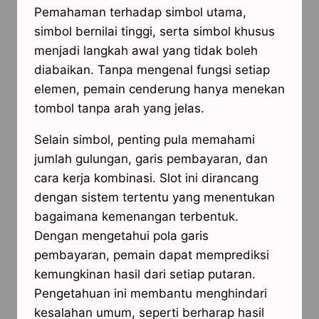
Pemahaman terhadap simbol utama,
simbol bernilai tinggi, serta simbol khusus
menjadi langkah awal yang tidak boleh
diabaikan. Tanpa mengenal fungsi setiap
elemen, pemain cenderung hanya menekan
tombol tanpa arah yang jelas.
Selain simbol, penting pula memahami
jumlah gulungan, garis pembayaran, dan
cara kerja kombinasi. Slot ini dirancang
dengan sistem tertentu yang menentukan
bagaimana kemenangan terbentuk.
Dengan mengetahui pola garis
pembayaran, pemain dapat memprediksi
kemungkinan hasil dari setiap putaran.
Pengetahuan ini membantu menghindari
kesalahan umum, seperti berharap hasil