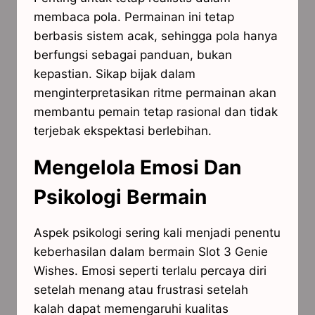
membaca pola. Permainan ini tetap
berbasis sistem acak, sehingga pola hanya
berfungsi sebagai panduan, bukan
kepastian. Sikap bijak dalam
menginterpretasikan ritme permainan akan
membantu pemain tetap rasional dan tidak
terjebak ekspektasi berlebihan.
Mengelola Emosi Dan
Psikologi Bermain
Aspek psikologi sering kali menjadi penentu
keberhasilan dalam bermain Slot 3 Genie
Wishes. Emosi seperti terlalu percaya diri
setelah menang atau frustrasi setelah
kalah dapat memengaruhi kualitas