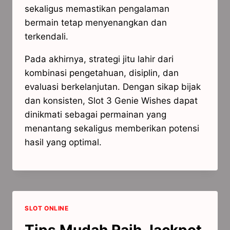
sekaligus memastikan pengalaman
bermain tetap menyenangkan dan
terkendali.
Pada akhirnya, strategi jitu lahir dari
kombinasi pengetahuan, disiplin, dan
evaluasi berkelanjutan. Dengan sikap bijak
dan konsisten, Slot 3 Genie Wishes dapat
dinikmati sebagai permainan yang
menantang sekaligus memberikan potensi
hasil yang optimal.
SLOT ONLINE