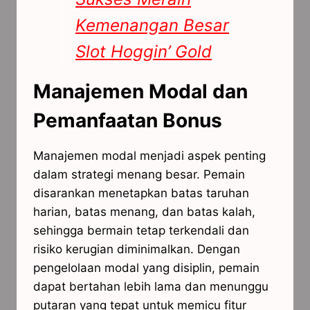
Kemenangan Besar
Slot Hoggin’ Gold
Manajemen Modal dan
Pemanfaatan Bonus
Manajemen modal menjadi aspek penting
dalam strategi menang besar. Pemain
disarankan menetapkan batas taruhan
harian, batas menang, dan batas kalah,
sehingga bermain tetap terkendali dan
risiko kerugian diminimalkan. Dengan
pengelolaan modal yang disiplin, pemain
dapat bertahan lebih lama dan menunggu
putaran yang tepat untuk memicu fitur