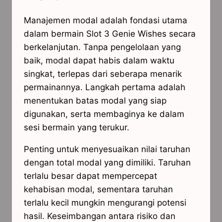
Manajemen modal adalah fondasi utama
dalam bermain Slot 3 Genie Wishes secara
berkelanjutan. Tanpa pengelolaan yang
baik, modal dapat habis dalam waktu
singkat, terlepas dari seberapa menarik
permainannya. Langkah pertama adalah
menentukan batas modal yang siap
digunakan, serta membaginya ke dalam
sesi bermain yang terukur.
Penting untuk menyesuaikan nilai taruhan
dengan total modal yang dimiliki. Taruhan
terlalu besar dapat mempercepat
kehabisan modal, sementara taruhan
terlalu kecil mungkin mengurangi potensi
hasil. Keseimbangan antara risiko dan