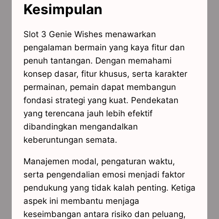
Kesimpulan
Slot 3 Genie Wishes menawarkan
pengalaman bermain yang kaya fitur dan
penuh tantangan. Dengan memahami
konsep dasar, fitur khusus, serta karakter
permainan, pemain dapat membangun
fondasi strategi yang kuat. Pendekatan
yang terencana jauh lebih efektif
dibandingkan mengandalkan
keberuntungan semata.
Manajemen modal, pengaturan waktu,
serta pengendalian emosi menjadi faktor
pendukung yang tidak kalah penting. Ketiga
aspek ini membantu menjaga
keseimbangan antara risiko dan peluang,