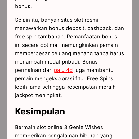
bonus.
Selain itu, banyak situs slot resmi
menawarkan bonus deposit, cashback, dan
free spin tambahan. Pemanfaatan bonus
ini secara optimal memungkinkan pemain
memperbesar peluang menang tanpa harus
menambah modal pribadi. Bonus
permainan dari
palu 4d
juga membantu
pemain mengeksplorasi fitur Free Spins
lebih lama sehingga kesempatan meraih
jackpot meningkat.
Kesimpulan
Bermain slot online 3 Genie Wishes
memberikan pengalaman hiburan yang