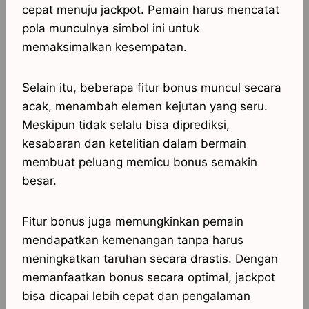
cepat menuju jackpot. Pemain harus mencatat
pola munculnya simbol ini untuk
memaksimalkan kesempatan.
Selain itu, beberapa fitur bonus muncul secara
acak, menambah elemen kejutan yang seru.
Meskipun tidak selalu bisa diprediksi,
kesabaran dan ketelitian dalam bermain
membuat peluang memicu bonus semakin
besar.
Fitur bonus juga memungkinkan pemain
mendapatkan kemenangan tanpa harus
meningkatkan taruhan secara drastis. Dengan
memanfaatkan bonus secara optimal, jackpot
bisa dicapai lebih cepat dan pengalaman