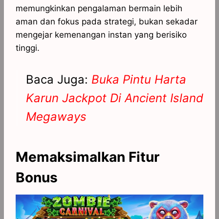
memungkinkan pengalaman bermain lebih
aman dan fokus pada strategi, bukan sekadar
mengejar kemenangan instan yang berisiko
tinggi.
Baca Juga:
Buka Pintu Harta
Karun Jackpot Di Ancient Island
Megaways
Memaksimalkan Fitur
Bonus