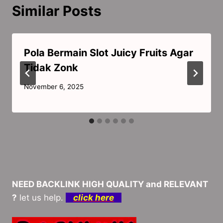
Similar Posts
Pola Bermain Slot Juicy Fruits Agar
Tidak Zonk
November 6, 2025
NEED BACKLINK HIGH QUALITY and RELEVANT
?
let us help.
click here