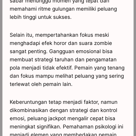
sabar menunggu momen yang tepat dan
memahami ritme gulungan memiliki peluang
lebih tinggi untuk sukses.
Selain itu, mempertahankan fokus meski
menghadapi efek horor dan suara zombie
sangat penting. Gangguan emosional bisa
membuat strategi taruhan dan pengamatan
pola menjadi tidak efektif. Pemain yang tenang
dan fokus mampu melihat peluang yang sering
terlewat oleh pemain lain.
Keberuntungan tetap menjadi faktor, namun
dikombinasikan dengan strategi dan kontrol
emosi, peluang jackpot mengalir cepat bisa
meningkat signifikan. Pemahaman psikologi ini
menjadi elemen yang membedakan pemain