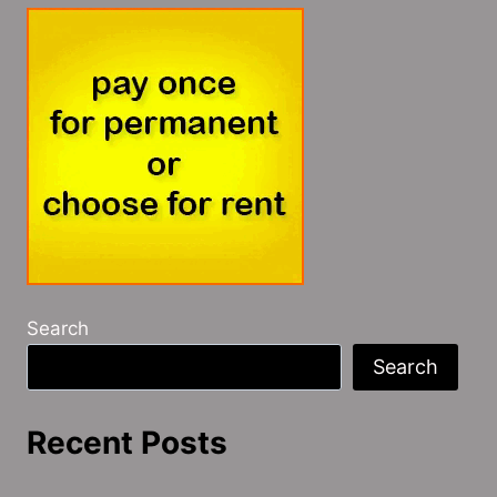
Search
Search
Recent Posts