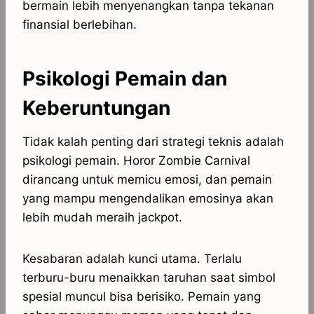
bermain lebih menyenangkan tanpa tekanan
finansial berlebihan.
Psikologi Pemain dan
Keberuntungan
Tidak kalah penting dari strategi teknis adalah
psikologi pemain. Horor Zombie Carnival
dirancang untuk memicu emosi, dan pemain
yang mampu mengendalikan emosinya akan
lebih mudah meraih jackpot.
Kesabaran adalah kunci utama. Terlalu
terburu-buru menaikkan taruhan saat simbol
spesial muncul bisa berisiko. Pemain yang