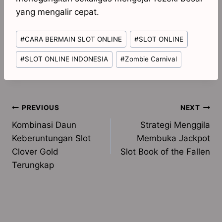
yang mengalir cepat.
Post
#
CARA BERMAIN SLOT ONLINE
#
SLOT ONLINE
Tags:
#
SLOT ONLINE INDONESIA
#
Zombie Carnival
Post
PREVIOUS
NEXT
Kombinasi Daun
Strategi Menggila
navigation
Keberuntungan Slot
Membuka Jackpot
Clover Gold
Slot Book of the Fallen
Terungkap