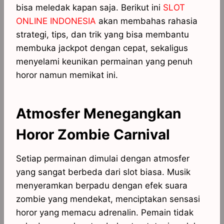
bisa meledak kapan saja. Berikut ini
SLOT
ONLINE INDONESIA
akan membahas rahasia
strategi, tips, dan trik yang bisa membantu
membuka jackpot dengan cepat, sekaligus
menyelami keunikan permainan yang penuh
horor namun memikat ini.
Atmosfer Menegangkan
Horor Zombie Carnival
Setiap permainan dimulai dengan atmosfer
yang sangat berbeda dari slot biasa. Musik
menyeramkan berpadu dengan efek suara
zombie yang mendekat, menciptakan sensasi
horor yang memacu adrenalin. Pemain tidak