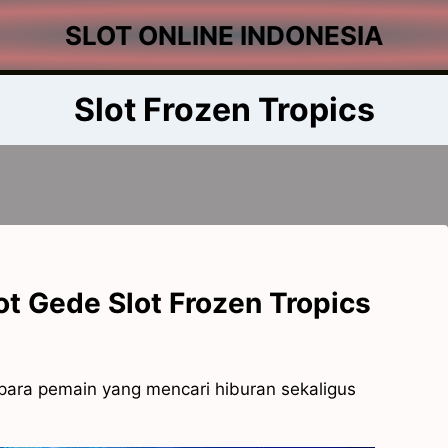
SLOT ONLINE INDONESIA
Slot Frozen Tropics
t Gede Slot Frozen Tropics
t para pemain yang mencari hiburan sekaligus