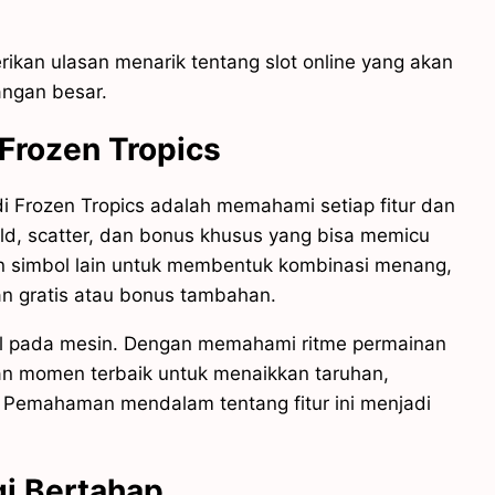
kan ulasan menarik tentang slot online yang akan
ngan besar.
 Frozen Tropics
i Frozen Tropics adalah memahami setiap fitur dan
ild, scatter, dan bonus khusus yang bisa memicu
 simbol lain untuk membentuk kombinasi menang,
n gratis atau bonus tambahan.
bol pada mesin. Dengan memahami ritme permainan
kan momen terbaik untuk menaikkan taruhan,
i. Pemahaman mendalam tentang fitur ini menjadi
gi Bertahap