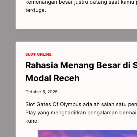
kemenangan besar justru datang saat kamu pa
terduga.
SLOT ONLINE
Rahasia Menang Besar di 
Modal Receh
October 6, 2025
Slot Gates Of Olympus adalah salah satu perm
Play yang menghadirkan pengalaman berma
kuno.