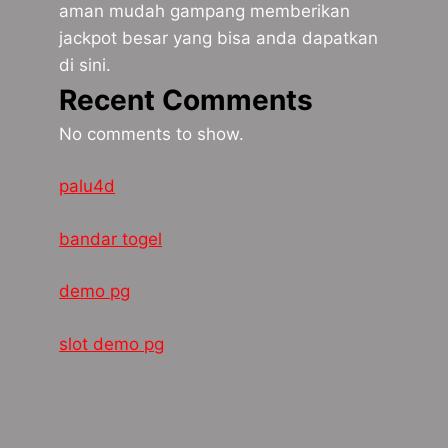
aman mudah gampang memberikan
jackpot besar yang bisa anda dapatkan
di sini.
Recent Comments
No comments to show.
palu4d
bandar togel
demo pg
slot demo pg