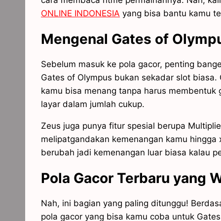
ONLINE INDONESIA
yang bisa bantu kamu t
Mengenal Gates of Olymp
Sebelum masuk ke pola gacor, penting banget
Gates of Olympus bukan sekadar slot biasa.
kamu bisa menang tanpa harus membentuk ga
layar dalam jumlah cukup.
Zeus juga punya fitur spesial berupa Multipli
melipatgandakan kemenangan kamu hingga x50
berubah jadi kemenangan luar biasa kalau pe
Pola Gacor Terbaru yang W
Nah, ini bagian yang paling ditunggu! Berda
pola gacor yang bisa kamu coba untuk Gates