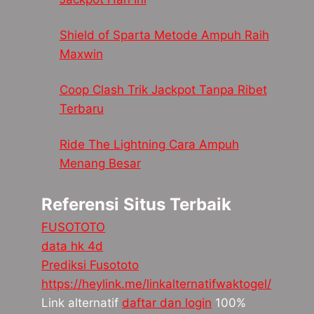
Shield of Sparta Metode Ampuh Raih
Maxwin
Coop Clash Trik Jackpot Tanpa Ribet
Terbaru
Ride The Lightning Cara Ampuh
Menang Besar
Referensi Situs Terbaik
FUSOTOTO
data hk 4d
Prediksi Fusototo
https://heylink.me/linkalternatifwaktogel/
Link alternatif
daftar dan login
100%