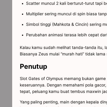
Scatter muncul 2 kali berturut-turut tapi 
Multiplier sering muncul di spin biasa ta
Simbol tinggi (Mahkota & Cincin) sering m
Perubahan animasi terasa lebih cepat dar
Kalau kamu sudah melihat tanda-tanda itu, l
Biasanya Zeus mulai “murah hati” tidak lama s
Penutup
Slot Gates of Olympus memang bukan game ya
keseruannya. Dengan memahami pola gacor,
tepat, peluang kamu buat tembus maxwin jadi
Yang paling penting, main dengan kepala di