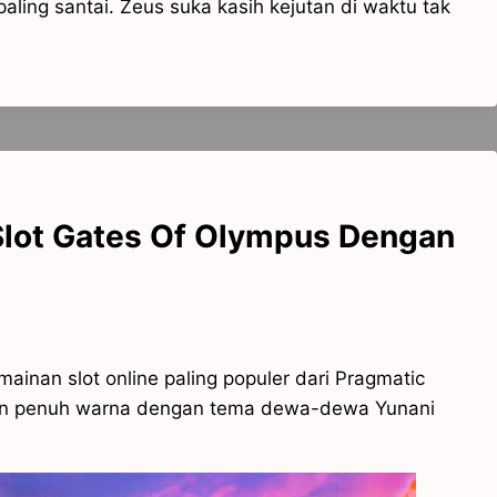
ling santai. Zeus suka kasih kejutan di waktu tak
Slot Gates Of Olympus Dengan
ainan slot online paling populer dari Pragmatic
in penuh warna dengan tema dewa-dewa Yunani