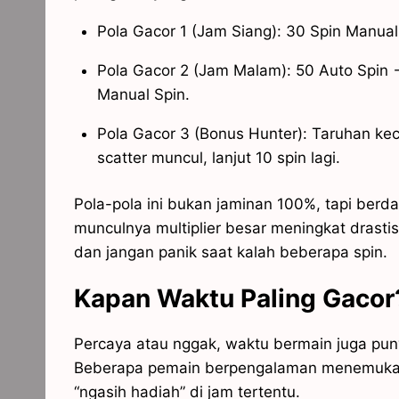
Pola Gacor 1 (Jam Siang): 30 Spin Manual
Pola Gacor 2 (Jam Malam): 50 Auto Spin →
Manual Spin.
Pola Gacor 3 (Bonus Hunter): Taruhan keci
scatter muncul, lanjut 10 spin lagi.
Pola-pola ini bukan jaminan 100%, tapi ber
munculnya multiplier besar meningkat drastis 
dan jangan panik saat kalah beberapa spin.
Kapan Waktu Paling Gacor
Percaya atau nggak, waktu bermain juga pun
Beberapa pemain berpengalaman menemuk
“ngasih hadiah” di jam tertentu.