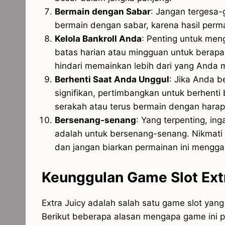
Bermain dengan Sabar
: Jangan tergesa-
bermain dengan sabar, karena hasil perma
Kelola Bankroll Anda
: Penting untuk men
batas harian atau mingguan untuk berap
hindari memainkan lebih dari yang Anda 
Berhenti Saat Anda Unggul
: Jika Anda 
signifikan, pertimbangkan untuk berhen
serakah atau terus bermain dengan hara
Bersenang-senang
: Yang terpenting, in
adalah untuk bersenang-senang. Nikmati
dan jangan biarkan permainan ini mengg
Keunggulan Game Slot Ext
Extra Juicy adalah salah satu game slot yang
Berikut beberapa alasan mengapa game ini p