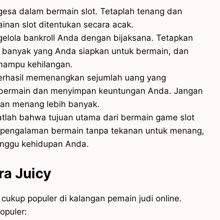
gesa dalam bermain slot. Tetaplah tenang dan
inan slot ditentukan secara acak.
gelola bankroll Anda dengan bijaksana. Tetapkan
a banyak yang Anda siapkan untuk bermain, dan
mampu kehilangan.
berhasil memenangkan sejumlah uang yang
ti bermain dan menyimpan keuntungan Anda. Jangan
pan menang lebih banyak.
gatlah bahwa tujuan utama dari bermain game slot
 pengalaman bermain tanpa tekanan untuk menang,
anggu kehidupan Anda.
ra Juicy
 cukup populer di kalangan pemain judi online.
opuler: