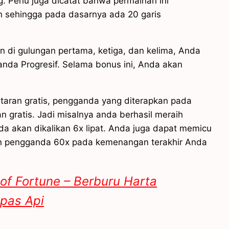
 Perlu juga dicatat bahwa permainan ini
an sehingga pada dasarnya ada 20 garis
n di gulungan pertama, ketiga, dan kelima, Anda
nda Progresif. Selama bonus ini, Anda akan
taran gratis, pengganda yang diterapkan pada
gratis. Jadi misalnya anda berhasil meraih
 akan dikalikan 6x lipat. Anda juga dapat memicu
an pengganda 60x pada kemenangan terakhir Anda
of Fortune – Berburu Harta
pas Api