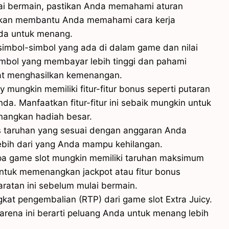
ai bermain, pastikan Anda memahami aturan
akan membantu Anda memahami cara kerja
da untuk menang.
i simbol-simbol yang ada di dalam game dan nilai
mbol yang membayar lebih tinggi dan pahami
t menghasilkan kemenangan.
cy mungkin memiliki fitur-fitur bonus seperti putaran
ganda. Manfaatkan fitur-fitur ini sebaik mungkin untuk
angkan hadiah besar.
s taruhan yang sesuai dengan anggaran Anda
lebih dari yang Anda mampu kehilangan.
pa game slot mungkin memiliki taruhan maksimum
ntuk memenangkan jackpot atau fitur bonus
ratan ini sebelum mulai bermain.
ngkat pengembalian (RTP) dari game slot Extra Juicy.
karena ini berarti peluang Anda untuk menang lebih