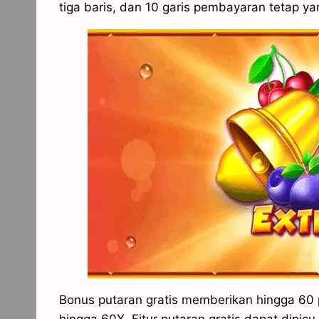
tiga baris, dan 10 garis pembayaran tetap yan
Bonus putaran gratis memberikan hingga 60 
hingga 60X. Fitur putaran gratis dapat dip