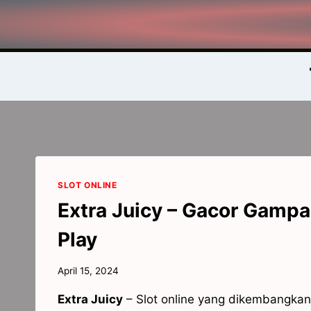
Skip
to
content
SLOT ONLINE
Extra Juicy – Gacor Gampa
Play
April 15, 2024
Extra Juicy
– Slot online yang dikembangkan 