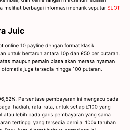
a melihat berbagai informasi menarik seputar
SLOT
a Juic
t online 10 payline dengan format klasik.
n untuk bertaruh antara 10p dan £50 per putaran,
 atas maupun pemain biasa akan merasa nyaman
 otomatis juga tersedia hingga 100 putaran.
 96,52%. Persentase pembayaran ini mengacu pada
agai hadiah, rata-rata, untuk setiap £100 yang
l atau lebih pada garis pembayaran yang sama
n tertinggi yang tersedia bernilai 100x taruhan