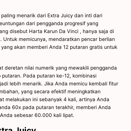
aling menarik dari Extra Juicy dan inti dari
euntungan dari pengganda progresif yang
yang disebut Harta Karun Da Vinci , hanya saja di
agi. Untuk memicunya, mendaratkan pencar berlian
 yang akan memberi Anda 12 putaran gratis untuk
at deretan nilai numerik yang mewakili pengganda
 putaran. Pada putaran ke-12, kombinasi
adi lebih menarik. Jika Anda memicu kembali fitur
ambahan, yang secara efektif meningkatkan
 melakukan ini sebanyak 4 kali, artinya Anda
nda 60x pada putaran terakhir, memberi Anda
nda sebesar 60.000 kali lipat.
tra Juicy