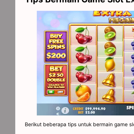
Berikut beberapa tips untuk bermain game slo