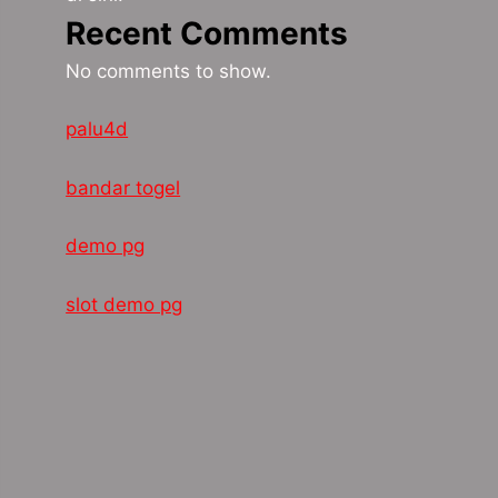
Recent Comments
No comments to show.
palu4d
bandar togel
demo pg
slot demo pg