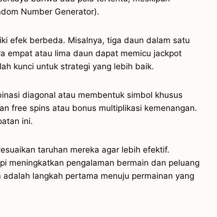
andom Number Generator).
ki efek berbeda. Misalnya, tiga daun dalam satu
a empat atau lima daun dapat memicu jackpot
ah kunci untuk strategi yang lebih baik.
mbinasi diagonal atau membentuk simbol khusus
n free spins atau bonus multiplikasi kemenangan.
tan ini.
suaikan taruhan mereka agar lebih efektif.
tapi meningkatkan pengalaman bermain dan peluang
n adalah langkah pertama menuju permainan yang