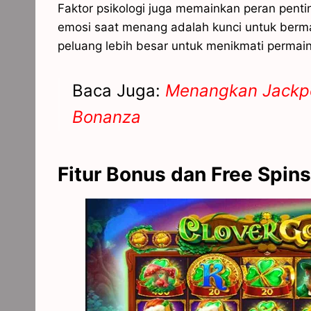
Faktor psikologi juga memainkan peran penti
emosi saat menang adalah kunci untuk bermai
peluang lebih besar untuk menikmati permain
Baca Juga:
Menangkan Jackpo
Bonanza
Fitur Bonus dan Free Spin