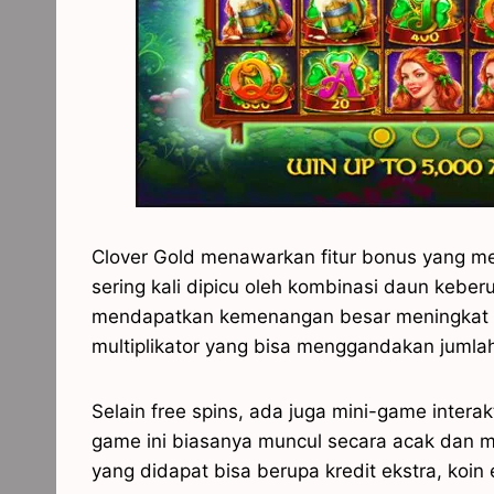
Clover Gold menawarkan fitur bonus yang m
sering kali dipicu oleh kombinasi daun keber
mendapatkan kemenangan besar meningkat d
multiplikator yang bisa menggandakan juml
Selain free spins, ada juga mini-game inter
game ini biasanya muncul secara acak dan m
yang didapat bisa berupa kredit ekstra, koin