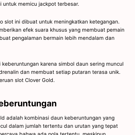
i untuk memicu jackpot terbesar.
io slot ini dibuat untuk meningkatkan ketegangan.
mberikan efek suara khusus yang membuat pemain
embuat pengalaman bermain lebih mendalam dan
i keberuntungan karena simbol daun sering muncul
drenalin dan membuat setiap putaran terasa unik.
eruan slot Clover Gold.
Keberuntungan
old adalah kombinasi daun keberuntungan yang
l dalam jumlah tertentu dan urutan yang tepat
percaya bahwa ada pola tertentu, meskipun