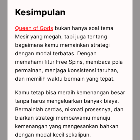
Kesimpulan
Queen of Gods
bukan hanya soal tema
Mesir yang megah, tapi juga tentang
bagaimana kamu memainkan strategi
dengan modal terbatas. Dengan
memahami fitur Free Spins, membaca pola
permainan, menjaga konsistensi taruhan,
dan memilih waktu bermain yang tepat.
Kamu tetap bisa meraih kemenangan besar
tanpa harus mengeluarkan banyak biaya.
Bermainlah cerdas, nikmati prosesnya, dan
biarkan strategi membawamu menuju
kemenangan yang mengesankan bahkan
dengan modal kecil sekalipun.