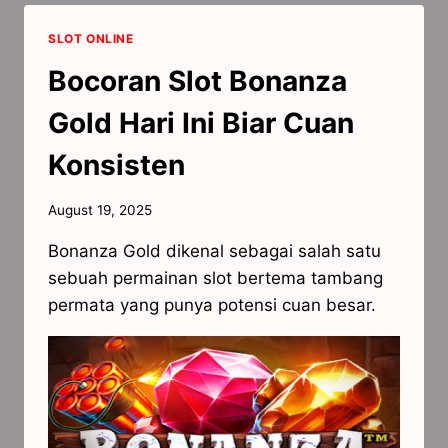
SLOT ONLINE
Bocoran Slot Bonanza
Gold Hari Ini Biar Cuan
Konsisten
August 19, 2025
Bonanza Gold dikenal sebagai salah satu
sebuah permainan slot bertema tambang
permata yang punya potensi cuan besar.