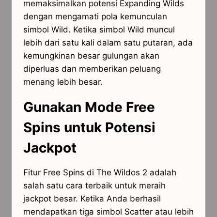
memaksimalkan potensi Expanding Wilds
dengan mengamati pola kemunculan
simbol Wild. Ketika simbol Wild muncul
lebih dari satu kali dalam satu putaran, ada
kemungkinan besar gulungan akan
diperluas dan memberikan peluang
menang lebih besar.
Gunakan Mode Free
Spins untuk Potensi
Jackpot
Fitur Free Spins di The Wildos 2 adalah
salah satu cara terbaik untuk meraih
jackpot besar. Ketika Anda berhasil
mendapatkan tiga simbol Scatter atau lebih