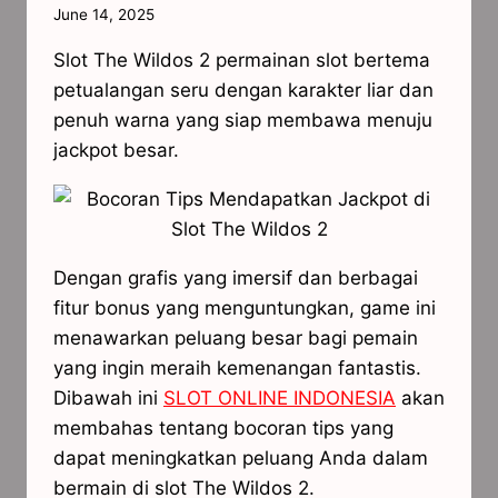
June 14, 2025
Slot The Wildos 2 permainan slot bertema
petualangan seru dengan karakter liar dan
penuh warna yang siap membawa menuju
jackpot besar.
Dengan grafis yang imersif dan berbagai
fitur bonus yang menguntungkan, game ini
menawarkan peluang besar bagi pemain
yang ingin meraih kemenangan fantastis.
Dibawah ini
SLOT ONLINE INDONESIA
akan
membahas tentang bocoran tips yang
dapat meningkatkan peluang Anda dalam
bermain di slot The Wildos 2.