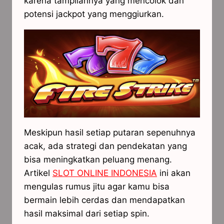
karena tampilannya yang mencolok dan
potensi jackpot yang menggiurkan.
Meskipun hasil setiap putaran sepenuhnya
acak, ada strategi dan pendekatan yang
bisa meningkatkan peluang menang.
Artikel
SLOT ONLINE INDONESIA
ini akan
mengulas rumus jitu agar kamu bisa
bermain lebih cerdas dan mendapatkan
hasil maksimal dari setiap spin.