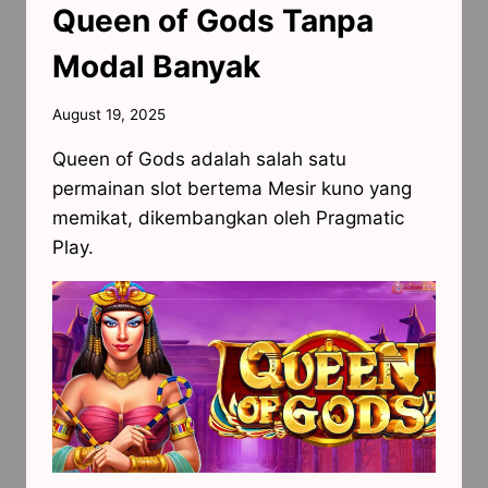
Queen of Gods Tanpa
Modal Banyak
August 19, 2025
Queen of Gods adalah salah satu
permainan slot bertema Mesir kuno yang
memikat, dikembangkan oleh Pragmatic
Play.