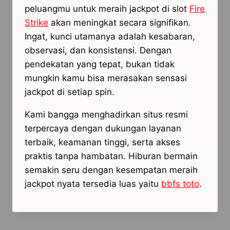
peluangmu untuk meraih jackpot di slot
Fire
Strike
akan meningkat secara signifikan.
Ingat, kunci utamanya adalah kesabaran,
observasi, dan konsistensi. Dengan
pendekatan yang tepat, bukan tidak
mungkin kamu bisa merasakan sensasi
jackpot di setiap spin.
Kami bangga menghadirkan situs resmi
terpercaya dengan dukungan layanan
terbaik, keamanan tinggi, serta akses
praktis tanpa hambatan. Hiburan bermain
semakin seru dengan kesempatan meraih
jackpot nyata tersedia luas yaitu
bbfs toto
.