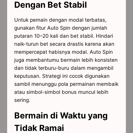
Dengan Bet Stabil
Untuk pemain dengan modal terbatas,
gunakan fitur Auto Spin dengan jumlah
putaran 10–20 kali dan bet stabil. Hindari
naik-turun bet secara drastis karena akan
mempercepat habisnya modal. Auto Spin
juga membantumu bermain lebih konsisten
dan tidak terburu-buru dalam mengambil
keputusan. Strategi ini cocok digunakan
sambil menunggu pola permainan membaik
atau simbol-simbol bonus muncul lebih
sering.
Bermain di Waktu yang
Tidak Ramai