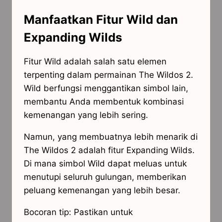
Manfaatkan Fitur Wild dan
Expanding Wilds
Fitur Wild adalah salah satu elemen
terpenting dalam permainan The Wildos 2.
Wild berfungsi menggantikan simbol lain,
membantu Anda membentuk kombinasi
kemenangan yang lebih sering.
Namun, yang membuatnya lebih menarik di
The Wildos 2 adalah fitur Expanding Wilds.
Di mana simbol Wild dapat meluas untuk
menutupi seluruh gulungan, memberikan
peluang kemenangan yang lebih besar.
Bocoran tip: Pastikan untuk