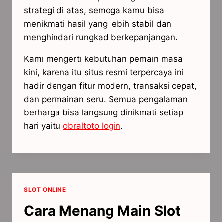
strategi di atas, semoga kamu bisa
menikmati hasil yang lebih stabil dan
menghindari rungkad berkepanjangan.
Kami mengerti kebutuhan pemain masa
kini, karena itu situs resmi terpercaya ini
hadir dengan fitur modern, transaksi cepat,
dan permainan seru. Semua pengalaman
berharga bisa langsung dinikmati setiap
hari yaitu
obraltoto login
.
SLOT ONLINE
Cara Menang Main Slot