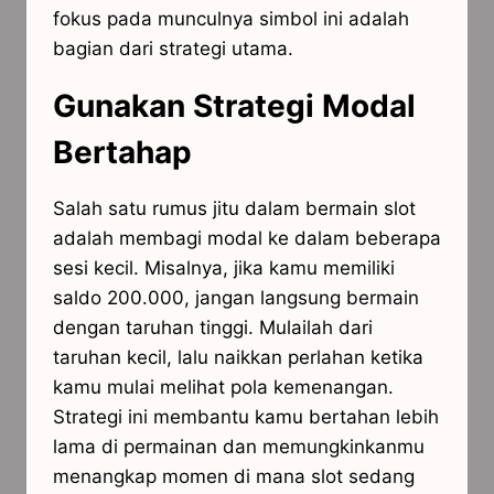
fokus pada munculnya simbol ini adalah
bagian dari strategi utama.
Gunakan Strategi Modal
Bertahap
Salah satu rumus jitu dalam bermain slot
adalah membagi modal ke dalam beberapa
sesi kecil. Misalnya, jika kamu memiliki
saldo 200.000, jangan langsung bermain
dengan taruhan tinggi. Mulailah dari
taruhan kecil, lalu naikkan perlahan ketika
kamu mulai melihat pola kemenangan.
Strategi ini membantu kamu bertahan lebih
lama di permainan dan memungkinkanmu
menangkap momen di mana slot sedang