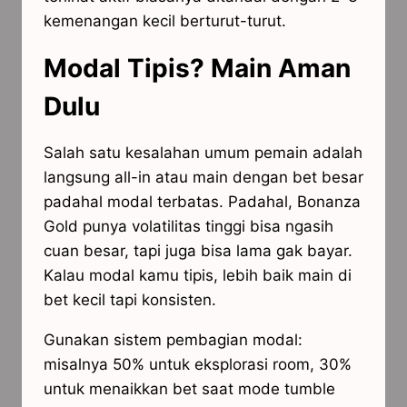
kemenangan kecil berturut-turut.
Modal Tipis? Main Aman
Dulu
Salah satu kesalahan umum pemain adalah
langsung all-in atau main dengan bet besar
padahal modal terbatas. Padahal, Bonanza
Gold punya volatilitas tinggi bisa ngasih
cuan besar, tapi juga bisa lama gak bayar.
Kalau modal kamu tipis, lebih baik main di
bet kecil tapi konsisten.
Gunakan sistem pembagian modal:
misalnya 50% untuk eksplorasi room, 30%
untuk menaikkan bet saat mode tumble