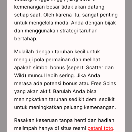
kemenangan besar tidak akan datang
setiap saat. Oleh karena itu, sangat penting
untuk mengelola modal Anda dengan bijak
dan menggunakan strategi taruhan
bertahap.
Mulailah dengan taruhan kecil untuk
menguji pola permainan dan melihat
apakah simbol bonus (seperti Scatter dan
Wild) muncul lebih sering. Jika Anda
merasa ada potensi bonus atau Free Spins
yang akan aktif. Barulah Anda bisa
meningkatkan taruhan sedikit demi sedikit
untuk meningkatkan peluang kemenangan.
Rasakan keseruan tanpa henti dan hadiah
melimpah hanya di situs resmi
petani toto
.