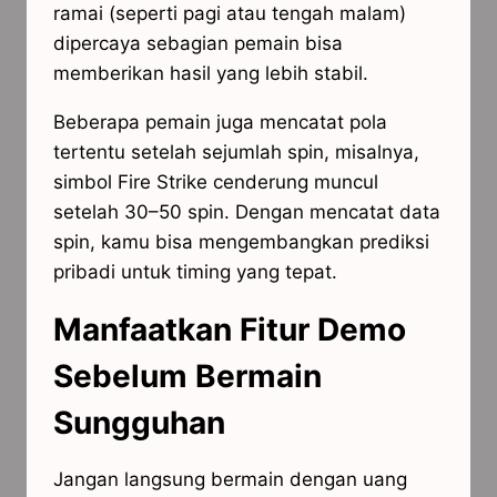
ramai (seperti pagi atau tengah malam)
dipercaya sebagian pemain bisa
memberikan hasil yang lebih stabil.
Beberapa pemain juga mencatat pola
tertentu setelah sejumlah spin, misalnya,
simbol Fire Strike cenderung muncul
setelah 30–50 spin. Dengan mencatat data
spin, kamu bisa mengembangkan prediksi
pribadi untuk timing yang tepat.
Manfaatkan Fitur Demo
Sebelum Bermain
Sungguhan
Jangan langsung bermain dengan uang