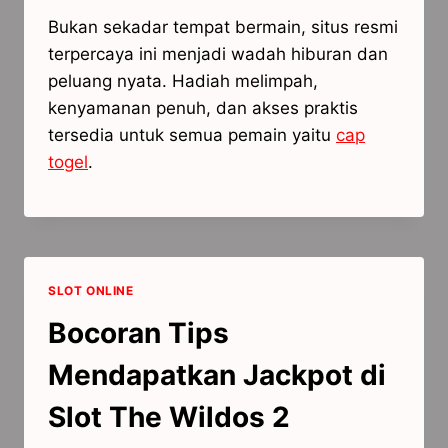
Bukan sekadar tempat bermain, situs resmi
terpercaya ini menjadi wadah hiburan dan
peluang nyata. Hadiah melimpah,
kenyamanan penuh, dan akses praktis
tersedia untuk semua pemain yaitu
cap
togel
.
SLOT ONLINE
Bocoran Tips
Mendapatkan Jackpot di
Slot The Wildos 2